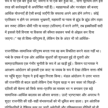
रूप में भी एक बार हुआ था; जर्मनी में भी एक बार हुआ था… यानी यूरोपीय लोग इस
तरह की कार्रवाइयों से अपरिचित नहीं हैं)। महाहत्याओं और नरसंहार की बजाए
आर्थिक योजनाएँ ही ऐसी बनाई जाएँगी कि सफाया अपने आप होने लगेगा। कोई
प्रतिकार न होने पर लगातार भुखमरी, महामारी या प्यास से झुंड के झुंड लोग तड़प
कर स्पष्ट लेकिन धीमी गति या मात्रा (परिमाण) में मरने लगेंगे, तब इक्कीसवीं सदी
में इसको दैवी विनाश या विकास की कीमत कहकर चर्चा से ओझल कर दिया
जाएगा।’’ यह तो विश्व-परिदृश्य है, लेकिन देष के अंदर भी जो आर्थिक-
राजनीतिक-सामाजिक परिदृश्य बनता गया वह कम विचलित करने वाला नहीं था।
नब्बे के दषक में एक ओर आर्थिक सुधारों की शुरुआत हुई तो दूसरी ओर
साम्प्रदायिकता एक गंभीर चुनौती के रूप में आ खड़ी हुई। किशन पटनायक ने
आरक्षण-आंदोलन को इसकी एक काट या जवाब के रूप में देखा लेकिन सत्ता-शीर्ष
पर पहुँचे शुद्र नेतृत्व ने इन्हें बहुत निराश किया। मंडल आंदोलन ने उत्तर भारत
की राजनीति तो बदल डाली लेकिन ऐसा नेतृत्व खड़ा न कर सका जो पिछड़ों-
दलितों की चेतना को सिर्फ सत्ता-प्राप्ति का माध्यम भर न बनाकर एक बड़े
सामाजिक-आर्थिक बदलाव का औजार बनाता। उल्टे भ्रष्टाचार और अपराध ने
शुद्र राजनीति की रही-सही संभावनाओं को भी धूमिल बना डाला। इन आंतरिक
परिस्थितियों ने वैश्विक स्तर पर जारी अमेरीकी और पश्चिमपरस्त नीतियों को ही