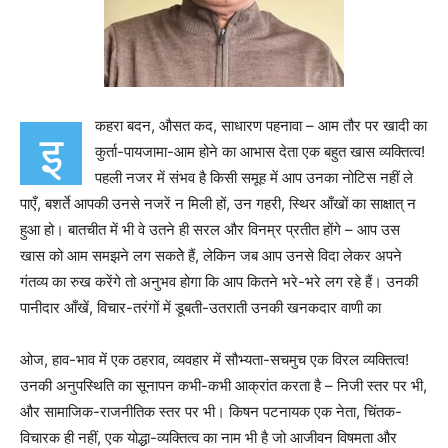
कहरा बदन, औसत कद, साधारण पहनावा – आम तौर पर खादी का
इ
कुर्ता-पायजामा-आम होने का आभास देता एक बहुत खास व्यक्तित्व!
पहली नजर में संभव है किसी समूह में आप उनका नोटिस नहीं ले
पाएँ, बशर्ते आपकी उनसे नजरें न मिली हों, उन गहरी, स्थिर आँखों का साक्षात् न
हुआ हो। बातचीत में भी वे उतने ही सरल और विनम्र प्रतीत होंगे – आप उस
खास को आम समझने लग सकतेे हैं, लेकिन जब आप उनसे विदा लेकर अपने
गंतव्य का रुख करेंगे तो अनुभव होगा कि आप कितने भरे-भरे लग रहे हैं। उनकी
पानीदार आँखें, विचार-तरंगों में डूबती-उतराती उनकी खनकदार वाणी का
ओज, हाव-भाव में एक ठहराव, व्यवहार में सौभ्यता-सचमुच एक विरल व्यक्तित्व!
उनकी अनुपस्थिति का सूनापन कभी-कभी आक्रांत करता है – निजी स्तर पर भी,
और सामाजिक-राजनीतिक स्तर पर भी। किषन पटनायक एक नेता, चिंतक-
विचारक ही नहीं, एक योद्धा-व्यक्तित्व का नाम भी है जो आजीवन विषमता और