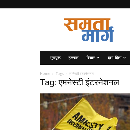
समता
मार्ग
मुखपृष्ठ
हलचल
विचार
दशा-दिशा
Home
Tags
एमनेस्टी इंटरनेशनल
Tag: एमनेस्टी इंटरनेशनल