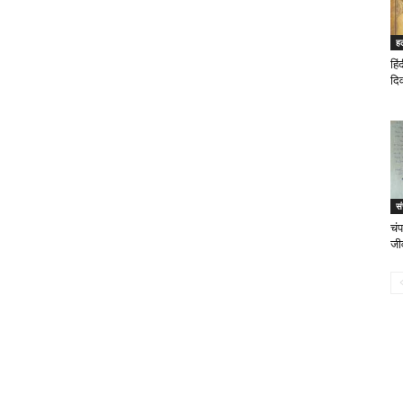
ह
हिं
दि
स
चंप
जीव