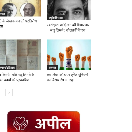
लचल
स्मृति/विरासत
दी के लेखक मनाएंगे प्रतिरोध
स्वतंत्रता आंदोलन की विचारधारा
वस
– मधु लिमये : सोलहवीं किस्त
ंस्मरण/इतिहास
हलचल
ा लिमये : पति मधु लिमये के
क्या लेबर कोड पर ट्रेड यूनियनों
न कार्यों को प्रकाशित...
का विरोध रंग ला रहा...