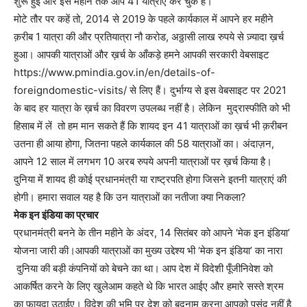
शुरू हुईं और इस महीने तक आप 41 यात्राएं कर चुके हैं।
मोटे तौर पर कहें तो, 2014 से 2019 के पहले कार्यकाल में आपने हर महीने
क़रीब 1 यात्रा की और प्रतियात्रा नौ करोड, अठ्ठासी लाख रुपये से ज़्यादा ख़र्च
हुआ। आपकी यात्राओं और ख़र्च के आँकड़े हमने आपकी सरकारी वेबसाइट
https://www.pmindia.gov.in/en/details-of-
foreigndomestic-visits/ से लिए हैं। दुर्भाग्य से इस वेबसाइट पर 2021
के बाद हर यात्रा के ख़र्च का विवरण उपलब्ध नहीं है। लेकिन मुद्रास्फीति को भी
हिसाब में लें तो हम मान सकते हैं कि शायद इन 41 यात्राओं का ख़र्च भी क़रीबन
उतना ही आया होगा, जितना पहले कार्यकाल की 58 यात्राओं का। अंदाज़न,
आपने 12 साल में लगभग 10 अरब रुपये अपनी यात्राओं पर ख़र्च किया है।
दुनिया में शायद ही कोई प्रधानमंत्री या राष्ट्रपति होगा जिसने इतनी यात्राएं की
होगी। हमारा सवाल यह है कि उन यात्राओं का नतीजा क्या निकला?
मेक इन इंडिया का प्रचार
प्रधानमंत्री बनने के तीन महीने के अंदर, 14 सितंबर को आपने ‘मेक इन इंडिया’
योजना जारी की।आपकी यात्राओं का मुख्य उद्देश्य भी ‘मेक इन इंडिया’ का नारा
दुनिया की बड़ी कंपनियों को बेचने का था। आप देश में विदेशी पूँजीनिवेश को
आकर्षित करने के लिए खुलेआम कहते थे कि भारत आईए और हमारे सस्ते श्रम
का फ़ायदा उठाईए। विदेश की भूमि पर देश को बदनाम करना आपको पसंद नहीं है