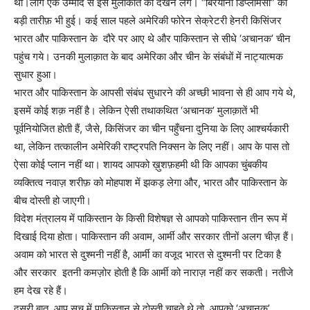
थी।लोग एक उम्मीद से इस मुलाकात को देखने लगे। “बिरयानी डिप्लोमैसी” की
बड़ी तारीफ़ भी हुई। कई साल पहले अमेरिकी फोरेन सेक्रेटरी हेनरी किसिंजर
भारत और पाकिस्तान के दौरे पर आए थे और पाकिस्तान से सीधे ‘अचानक’ चीन
पहुंच गये। उनकी मुलाक़ात के बाद अमेरिका और चीन के संबंधों में नाट्यात्मक
सुधार हुआ।
भारत और पाकिस्तान के आपसी संबंध सुधारने की अच्छी भावना से ही आप गये थे,
इसमें कोई शक़ नहीं है। लेकिन ऐसी तथाकथित ‘अचानक’ मुलाक़ातें भी
पूर्वनियोजित होती हैं, जैसे, किसिंजर का चीन पहुँचना दुनिया के लिए आश्चर्यकारी
था, लेकिन तत्कालीन अमेरिकी राष्ट्रपति निक्सन के लिए नहीं। आप के पास तो
ऐसा कोई प्लान नहीं था। शायद आपको ख़ुशफ़हमी थी कि आपका चुंबकीय
व्यक्तित्व नवाज़ शरीफ़ को मोहपाश में झकड़ लेगा और, भारत और पाकिस्तान के
बीच दोस्ती हो जाएगी।
विदेश मंत्रालय में पाकिस्तान के किसी विशेषज्ञ से आपको पाकिस्तान तीन रूप में
दिखाई दिया होता। पाकिस्तान की अवाम, आर्मी और सरकार तीनों अलग चीज़ हैं।
अवाम को भारत से दुश्मनी नहीं है, आर्मी का वजूद भारत से दुश्मनी पर टिका है
और सरकार इतनी कमज़ोर होती है कि आर्मी को नाराज़ नहीं कर सकती। नतीजे
हम देख रहे हैं।
दूसरी बात, आप सच में पाकिस्तान से दोस्ती चाहते थे तो आपको ‘अचानक’