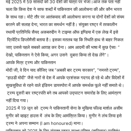
मई 2025 में 59 सांसदों को 30 देशों की यात्रा पर भेजा।आज तक पता नहीं
चला कि किस देश ने साफ शब्दों में पाकिस्तान की आलोचना की और कौन भारत
के साथ रहा। मोटे तौर पर आतंकवाद की आलोचना करना या दोनों देशों को संयम
बरतने की सलाह देना, भारत का समर्थन नहीं है। संयुक्त राष्ट्र में तत्कालीन
स्थायी प्रतिनिधि सैयद अकबरुद्दीन ने टाइम्स ऑफ इण्डिया में एक लेख में इसे
प्रिवेंटिव डिप्लोमैसी बताया है। इसका मतलब यह कि स्थिति हाथ से बाहर निकल
जाए उससे पहले सबको आग़ाह कर देना। आम आदमी की भाषा में कुछ ऐसाः “
देखो, पाकिस्तान ने ऐसे किया, अगर उसने दुबारा किया तो देख लेंगे”।
आपके मित्र ट्रम्प और पाकिस्तान
मोदी जी, वे दिन याद कीजिए जब “अबकी बार ट्रम्प सरकार”, “नमस्ते ट्रम्प”,
“हाउडी मोदी” जैसे नारों से देश में आपके प्रशंसक गदगद हो रहे थे और विदेशों में
सुखसुविधा से रहने वाले इंडियन डायस्पोरा में आपके समर्थक फूले नहीं समाते थे।
ट्रम्प दूसरी बार राष्ट्रपति बने तब आपको उद्घाटन समारोह के लिए आमंत्रण
नहीं दिया गया।
2025 में 19 जून को ट्रम्प ने पाकिस्तानी सेना के मुखिया फील्ड मार्शल असीम
मुनीर को व्हाइट हाउस में लंच के लिए आमंत्रित किया। मुनीर ने लंच लिया इसे
ट्रम्प ने अपना सम्मान (I am honoured) माना।
पाकिस्तान को 2025 के लिए संयुक्त राष्ट्र सुरक्षा परिषद (तालिबान) प्रतिबंध