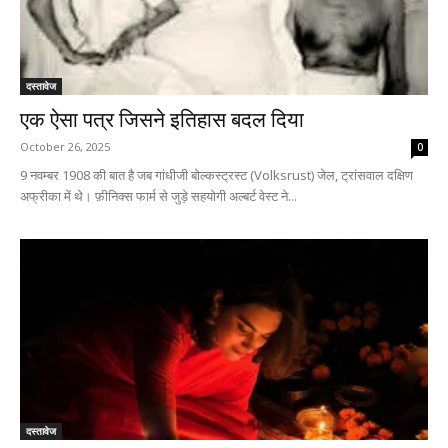
दस्तावेज
एक ऐसा पत्र जिसने इतिहास बदल दिया
October 26, 2025
0
9 नवम्बर 1908 की बात है जब गांधीजी बोल्कस्ट्रस्ट (Volksrust) जेल, ट्रांसवाल दक्षिण
अफ्रीका में थे। फ़ीनिक्स फार्म से जुड़े सहयोगी अल्बर्ट वेस्ट ने...
दस्तावेज