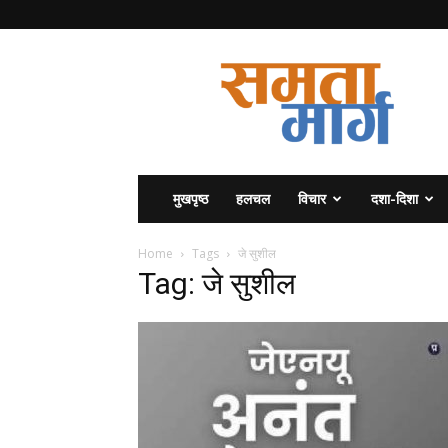
समता
मार्ग
मुखपृष्ठ
हलचल
विचार
दशा-दिशा
Home
Tags
जे सुशील
Tag: जे सुशील