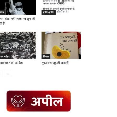
विता
ट्वीट-ट्वीट
याय देखा नहीं जाता, ना सुना ही
ा है!
ृजन धरोहर
किताब
वत रावत की कविता
तूफान से जूझती आवाजें