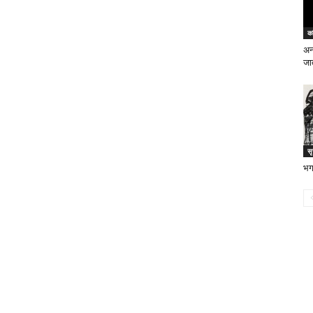
क
अन्
जात
स
भग