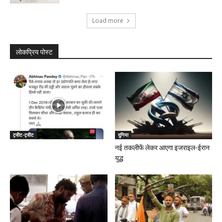
Load more
लोकप्रिय पोस्ट
ट्वीट-ट्वीट
दुनिया
नई तकलीफें लेकर आएगा इजराइल-ईरान
युद्ध