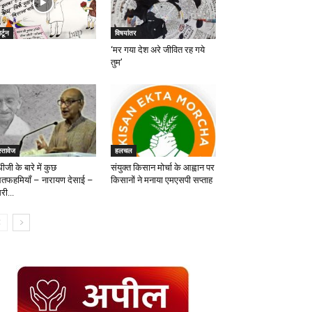
र्टून
विषयांतर
‘मर गया देश अरे जीवित रह गये
तुम’
्तावेज
हलचल
धीजी के बारे में कुछ
संयुक्त किसान मोर्चा के आह्वान पर
तफहमियाँ – नारायण देसाई –
किसानों ने मनाया एमएसपी सप्ताह
री...