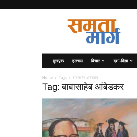
समता
मार्ग
मुखपृष्ठ
हलचल
विचार
दशा-दिशा
Home
Tags
बाबासाहेब आंबेडकर
Tag: बाबासाहेब आंबेडकर