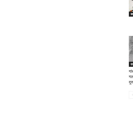
का
दस
गां
गल
दूस