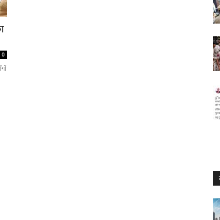
का
0
गों