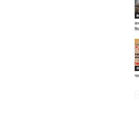
वि
करो
वि
स
ना