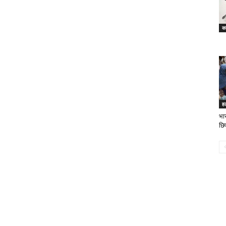
का
ह
भार
छिप