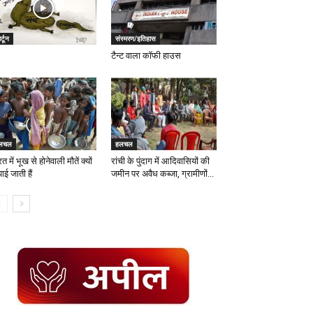
र्टून
संस्मरण/इतिहास
टैन्ट वाला कॉफी हाउस
लचल
हलचल
त में भूख से होनेवाली मौतें क्यों
रांची के पुंदाग में आदिवासियों की
ाई जाती हैं
जमीन पर अवैध कब्जा, ग्रामीणों...