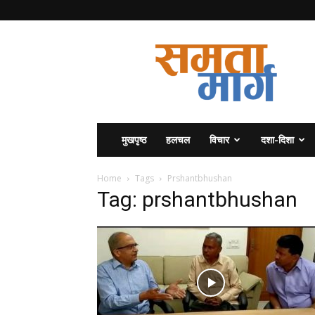
समता
मार्ग
मुखपृष्ठ
हलचल
विचार
दशा-दिशा
Home
Tags
Prshantbhushan
Tag: prshantbhushan