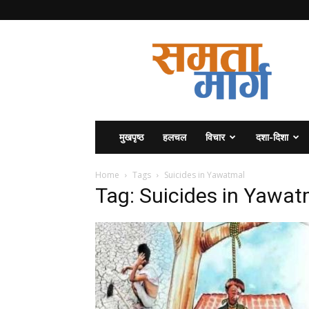
समता
मार्ग
मुखपृष्ठ
हलचल
विचार
दशा-दिशा
Home
Tags
Suicides in Yawatmal
Tag: Suicides in Yawat