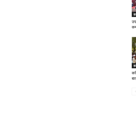
ह
उप्
कर्
ह
कव
बात