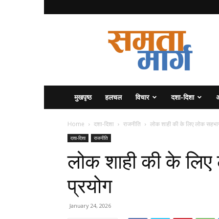
समता
मार्ग
मुखपृष्ठ
हलचल
विचार
दशा-दिशा
अ
Home
दशा-दिशा
राजनीति
लोक शाही की के लिए लोक सहभा
दशा-दिशा
राजनीति
लोक शाही की के लि
प्रयोग
January 24, 2026