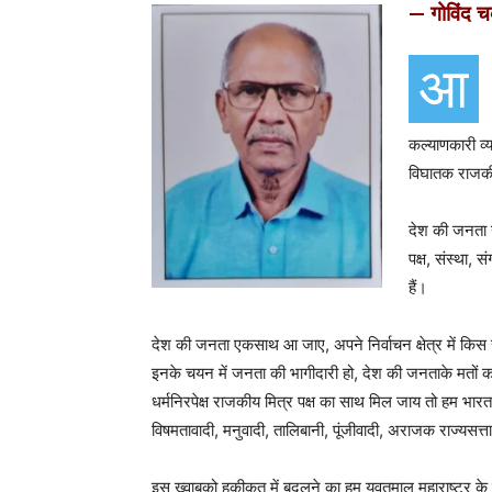
— गोविंद च
आ
कल्याणकारी व्
विघातक राजकी
देश की जनता 
पक्ष, संस्था,
हैं।
देश की जनता एकसाथ आ जाए, अपने निर्वाचन क्षेत्र में किस
इनके चयन में जनता की भागीदारी हो, देश की जनताके मतों 
धर्मनिरपेक्ष राजकीय मित्र पक्ष का साथ मिल जाय तो हम भा
विषमतावादी, मनुवादी, तालिबानी, पूंजीवादी, अराजक राज्यसत्त
इस ख्वाबको हकीकत में बदलने का हम यवतमाल महाराष्ट्र के