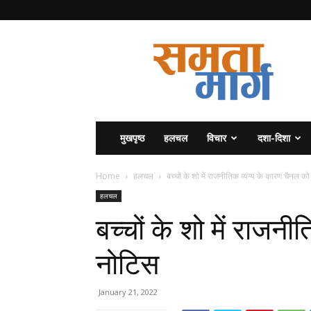
समता
मार्ग
मुखपृष्ठ
हलचल
विचार
दशा-दिशा
Home
हलचल
बच्चों के शो में राजनीतिक व्यंग्य के कारण चैनल क
हलचल
बच्चों के शो में राजन
नोटिस
January 21, 2022