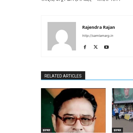
Rajendra Rajan
http://samtamarg.in
RELATED ARTICLES
हलचल
हलचल