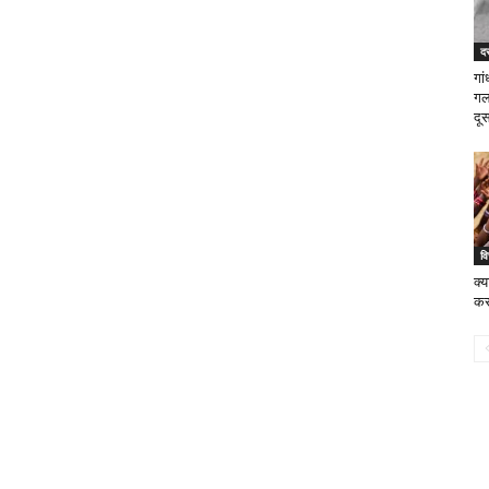
दस
गां
गल
दूस
वि
क्
करो