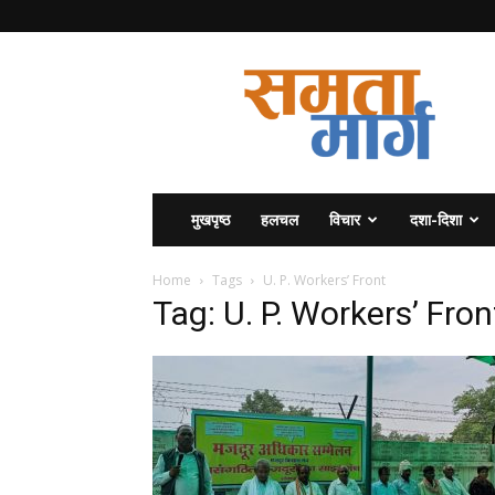
समता
मार्ग
मुखपृष्ठ
हलचल
विचार
दशा-दिशा
Home
Tags
U. P. Workers’ Front
Tag: U. P. Workers’ Fron