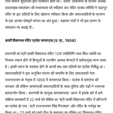
जैसे समाज सुधारको द्वारा प्रबोधन होता था। अंतत: लोकसभा के प्रथम अध्यक्ष
दादासाहब मावलंकर की मध्यस्थता को स्वीकार कर मंदिर प्रबंध समिति ने पंढरपुर
मंदिर के द्वार दलितों के लिए खोलना स्वीकार किया और समाजवादियों के प्रयत्न
से एक अत्यंत दोषपूर्ण परंपरा का अंत हुआ। महात्मा गांधी ने भी इस प्रश्न के
समाधान पर बधाई दी।
काशी विश्वनाथ मंदिर प्रवेश सत्याग्रह (उ. प्र.
,
1956)
वाराणसी का श्री काशी विश्वनाथ मंदिर 12वां ज्योतिर्लिंग तथा शिव-पार्वती का
निवास-स्थान होने से हिन्दुओं के प्राचीन आस्था केन्द्रों में सर्वप्रमुख माना जाता
है। इसमें भारत के स्वतंत्र होने के बरसों बाद तक दलितों का प्रवेश निषिद्ध था।
समाजवादियों ने इस अनुचित परंपरा की समाप्ति के लिए समाजवादी नेता
राजनारायण के नेतृत्व में 1956 में सत्याग्रह किया। प्रदेश में कांग्रेस की
सरकार थी लेकिन सत्याग्रही समाजवादियों के साथ पुलिस और पंडों ने भयानक
बलप्रयोग किया। वाराणसी के प्रमुख समाचारपत्र
‘
आज
’
में इसके बारे में छपे
संक्षिप्त समाचारों में 22 मार्च को शीर्षक था
‘
श्री काशी विश्वनाथ मंदिर में हरिजनों
का प्रवेश हो गया
;
श्री राजनारायण सिंह गिरफ्तार
’
और मंदिर के गर्भगृह का
चित्र था। 23 मार्च को दूसरे दिन के समाचार का शीर्षक था
‘
विश्वनाथ मंदिर