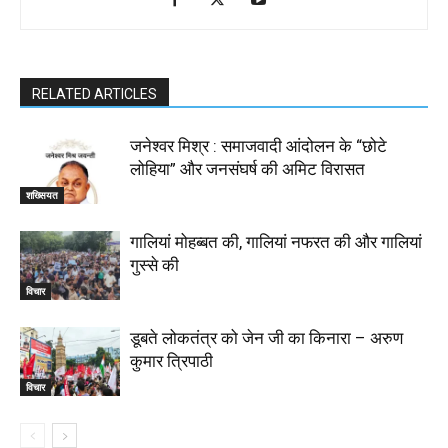
RELATED ARTICLES
जनेश्वर मिश्र : समाजवादी आंदोलन के “छोटे
लोहिया” और जनसंघर्ष की अमिट विरासत
शख्सियत
गालियां मोहब्बत की, गालियां नफरत की और गालियां
गुस्से की
विचार
डूबते लोकतंत्र को जेन जी का किनारा – अरुण
कुमार त्रिपाठी
विचार