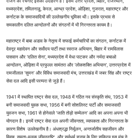
राजन की रचनाएँ इसका उदाहरण हैं। इसमें उत्तर प्रदेश
,
बिहार
,
राजस्थान
,
मध्यप्रदेश
,
तमिलनाडु
,
केरल
,
आन्ध्र प्रदेश
,
ओड़िशा
,
गुजरात
,
महाराष्ट्र और
कर्नाटक के समाजवादियों की उल्लेखनीय भूमिका थी। इसके प्रभाव से
समकालीन दलित आन्दोलनों और संगठनों में भी निरन्तरता कायम है।
महाराष्ट्र में बाबा अडाव के नेतृत्व में सफाई कर्मचारियों का संगठन
,
कर्नाटक में
देवनूर महादेवन और सर्वोदय पार्टी तथा स्वराज अभियान
,
बिहार में रामविलास
पासवान और
‘
दलित सेना
’,
मध्यप्रदेश में मेधा पाटकर और नर्मदा बचाओ
आन्दोलन
,
ओड़िशा में प्रफुल्ल सामंतरा और
‘
लोकशक्ति अभियान
’,
उत्तरप्रदेश में
रामजीलाल
‘
सुमन
’
और विविध समाजवादी मंच
,
उत्तराखंड में जबर सिंह और राष्ट्र
सेवा दल आदि इसी परम्परा से जुड़े हैं।
1941 में स्थापित राष्ट्र सेवा दल
,
1948 में गठित नव संस्कृति संघ
,
1953 में
बनी समाजवादी युवक सभा
,
1956 में बनी सोशलिस्ट पार्टी और समाजवादी
युवजन सभा
,
1961 से होनेवाले
‘
जाति तोड़ो सम्मेलन
’
आदि का अपना अपना भी
योगदान है। इनमें राष्ट्र सेवा दल अपनी जीवन्तता
,
व्यापकता और निरन्तरता के
कारण विशेष
उल्लेखनीय है। अंधश्रद्धा निर्मूलन
,
अन्तर्जातीय सहजीवन और
विवाह
,
समता-मूलक जीवनदृष्टि
,
और सर्वधर्म सद्भाव के लिए सक्रिय इस मंच ने