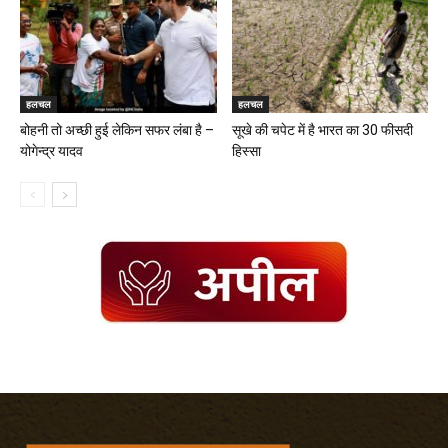
हलचल
हलचल
बोहनी तो अच्छी हुई लेकिन सफर लंबा है –
सूखे की चपेट में है भारत का 30 फीसदी
योगेन्द्र यादव
हिस्सा