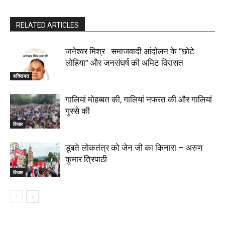
RELATED ARTICLES
जनेश्वर मिश्र : समाजवादी आंदोलन के “छोटे
लोहिया” और जनसंघर्ष की अमिट विरासत
शख्सियत
गालियां मोहब्बत की, गालियां नफरत की और गालियां
गुस्से की
विचार
डूबते लोकतंत्र को जेन जी का किनारा – अरुण
कुमार त्रिपाठी
विचार