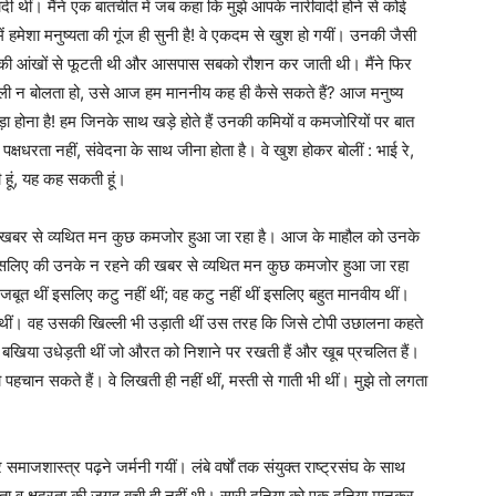
 थीं। मैंने एक बातचीत में जब कहा कि मुझे आपके नारीवादी होने से कोई
में हमेशा मनुष्यता की गूंज ही सुनी है! वे एकदम से खुश हो गयीं। उनकी जैसी
उनकी आंखों से फूटती थी और आसपास सबको रौशन कर जाती थी। मैंने फिर
ें बोली न बोलता हो, उसे आज हम माननीय कह ही कैसे सकते हैं? आज मनुष्य
ा होना है! हम जिनके साथ खड़े होते हैं उनकी कमियों व कमजोरियों पर बात
षधरता नहीं, संवेदना के साथ जीना होता है। वे खुश होकर बोलीं : भाई रे,
लती हूं, यह कह सकती हूं।
ी खबर से व्यथित मन कुछ कमजोर हुआ जा रहा है। आज के माहौल को उनके
 इसलिए की उनके न रहने की खबर से व्यथित मन कुछ कमजोर हुआ जा रहा
जबूत थीं इसलिए कटु नहीं थीं; वह कटु नहीं थीं इसलिए बहुत मानवीय थीं।
 थीं। वह उसकी खिल्ली भी उड़ाती थीं उस तरह कि जिसे टोपी उछालना कहते
ी बखिया उधेड़ती थीं जो औरत को निशाने पर रखती हैं और खूब प्रचलित हैं।
हचान सकते हैं। वे लिखती ही नहीं थीं, मस्ती से गाती भी थीं। मुझे तो लगता
समाजशास्त्र पढ़ने जर्मनी गयीं। लंबे वर्षों तक संयुक्त राष्ट्रसंघ के साथ
ा व क्षुद्रता की जगह बची ही नहीं थी। सारी दुनिया को एक दुनिया मानकर