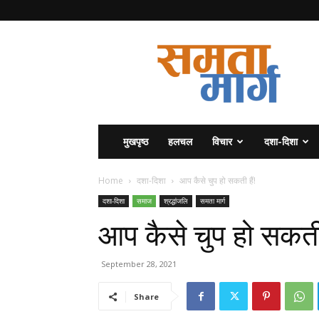
समता
मार्ग
मुखपृष्ठ
हलचल
विचार
दशा-दिशा
Home
दशा-दिशा
आप कैसे चुप हो सकती हैं!
दशा-दिशा
समाज
श्रद्धांजलि
समता मार्ग
आप कैसे चुप हो सकती 
September 28, 2021
Share