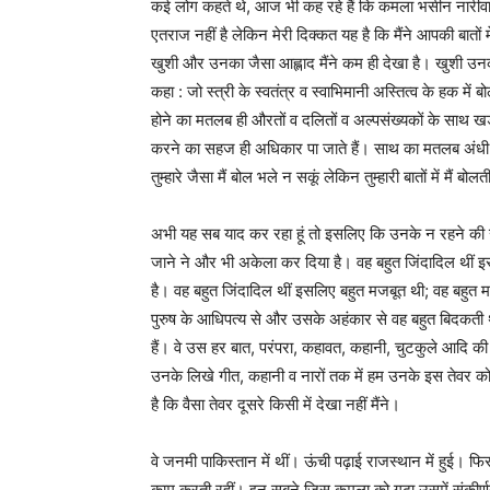
कई लोग कहते थे, आज भी कह रहे हैं कि कमला भसीन नारीवादी
एतराज नहीं है लेकिन मेरी दिक्कत यह है कि मैंने आपकी बातों 
खुशी और उनका जैसा आह्लाद मैंने कम ही देखा है। खुशी 
कहा : जो स्त्री के स्वतंत्र व स्वाभिमानी अस्तित्व के हक म
होने का मतलब ही औरतों व दलितों व अल्पसंख्यकों के साथ खड़
करने का सहज ही अधिकार पा जाते हैं। साथ का मतलब अंधी पक्
तुम्हारे जैसा मैं बोल भले न सकूं लेकिन तुम्हारी बातों में मैं बो
अभी यह सब याद कर रहा हूं तो इसलिए कि उनके न रहने क
जाने ने और भी अकेला कर दिया है। वह बहुत जिंदादिल थीं
है। वह बहुत जिंदादिल थीं इसलिए बहुत मजबूत थी; वह बहुत म
पुरुष के आधिपत्य से और उसके अहंकार से वह बहुत बिदकती
हैं। वे उस हर बात, परंपरा, कहावत, कहानी, चुटकुले आदि क
उनके लिखे गीत, कहानी व नारों तक में हम उनके इस तेवर को प
है कि वैसा तेवर दूसरे किसी में देखा नहीं मैंने।
वे जनमी पाकिस्तान में थीं। ऊंची पढ़ाई राजस्थान में हुई। फिर 
काम करती रहीं। इन सबने जिस कमला को गढ़ा उसमें संकीर्णत