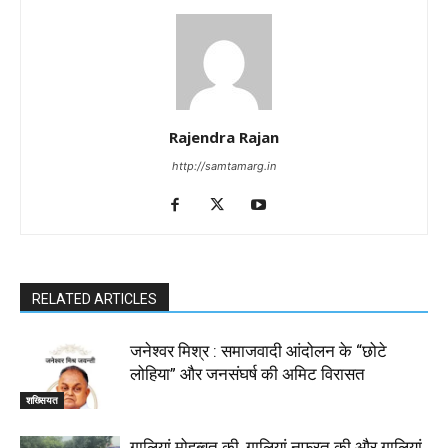
Rajendra Rajan
http://samtamarg.in
RELATED ARTICLES
जनेश्वर मिश्र : समाजवादी आंदोलन के “छोटे
लोहिया” और जनसंघर्ष की अमिट विरासत
शख्सियत
गालियां मोहब्बत की, गालियां नफरत की और गालियां