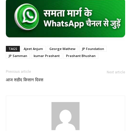
TAGS
Ajeet Anjum
George Mathew
JP Foundation
JP Samman
kumar Prashant
Prashant Bhushan
Previous article
Next article
आज शहीद किसान दिवस