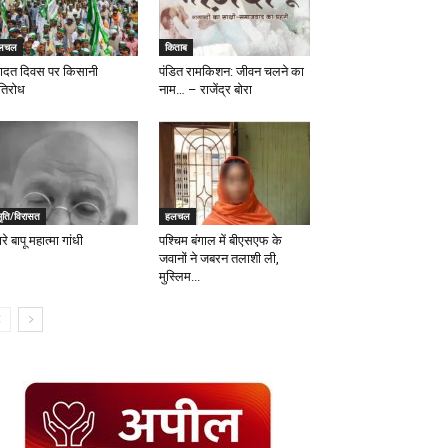
लचल
किताब
ादत दिवस पर किसानी
पंडित रामकिशन: जीवन चलने का
रतिरोध
नाम… – राजेंद्र बोरा
मृति/विरासत
हलचल
रे बापू महात्मा गांधी
पश्चिम बंगाल में बीएसएफ के
जवानों ने जबरन तलाशी ली,
मुस्लिम...