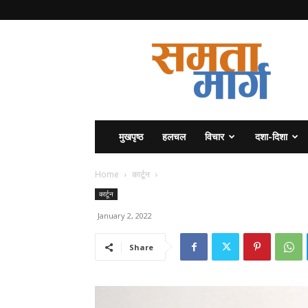
समता
मार्ग
मुखपृष्ठ
हलचल
विचार
दशा-दिशा
Home
कार्टून
कार्टून
January 2, 2022
Share