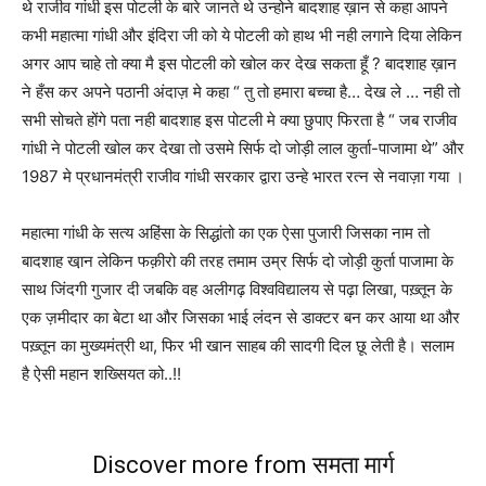
थे राजीव गांधी इस पोटली के बारे जानते थे उन्होने बादशाह ख़ान से कहा आपने
कभी महात्मा गांधी और इंदिरा जी को ये पोटली को हाथ भी नही लगाने दिया लेकिन
अगर आप चाहे तो क्या मै इस पोटली को खोल कर देख सकता हूँ ? बादशाह ख़ान
ने हँस कर अपने पठानी अंदाज़ मे कहा “ तु तो हमारा बच्चा है… देख ले … नही तो
सभी सोचते होंगे पता नही बादशाह इस पोटली मे क्या छुपाए फिरता है “ जब राजीव
गांधी ने पोटली खोल कर देखा तो उसमे सिर्फ दो जोड़ी लाल कुर्ता-पाजामा थे” और
1987 मे प्रधानमंत्री राजीव गांधी सरकार द्वारा उन्हे भारत रत्न से नवाज़ा गया ।
महात्मा गांधी के सत्य अहिंसा के सिद्धांतो का एक ऐसा पुजारी जिसका नाम तो
बादशाह खा़न लेकिन फक़ीरो की तरह तमाम उम्र सिर्फ दो जोड़ी कुर्ता पाजामा के
साथ जिंदगी गुजार दी जबकि वह अलीगढ़ विश्वविद्यालय से पढ़ा लिखा, पख़्तून के
एक ज़मीदार का बेटा था और जिसका भाई लंदन से डाक्टर बन कर आया था और
पख़्तून का मुख्यमंत्री था, फिर भी खान साहब की सादगी दिल छू लेती है। सलाम
है ऐसी महान शख्सियत को..!!
Discover more from समता मार्ग