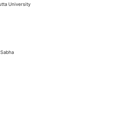
tta University
a Sabha
e