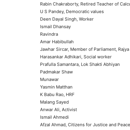
Rabin Chakraborty, Retired Teacher of Calcu
U S Pandey, Democratic values
Deen Dayal Singh, Worker
Ismail Dhansay
Ravindra
Amar Habibullah
Jawhar Sircar, Member of Parliament, Rajy
Harasankar Adhikari, Social worker
Prafulla Samantara, Lok Shakti Abhiyan
Padmakar Shaw
Munawar
Yasmin Matthan
K Babu Rao, HRF
Malang Sayed
Anwar Ali, Activist
Ismail Ahmedi
Afzal Ahmad, Citizens for Justice and Peac