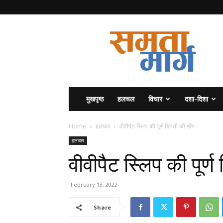
समता
मार्ग
मुखपृष्ठ
हलचल
विचार
दशा-दिशा
Home
हलचल
वीवीपैट स्लिप की पूर्ण गिनती की मॉंग
हलचल
वीवीपैट स्लिप की पूर्ण
February 13, 2022
Share