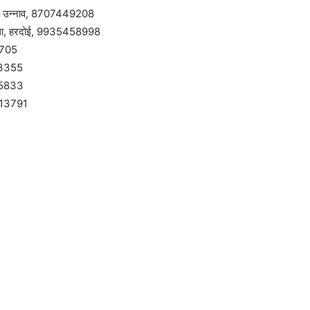
गरमऊ, उन्नाव, 8707449208
सण्डीला, हरदोई, 9935458998
7705
073355
835833
4413791