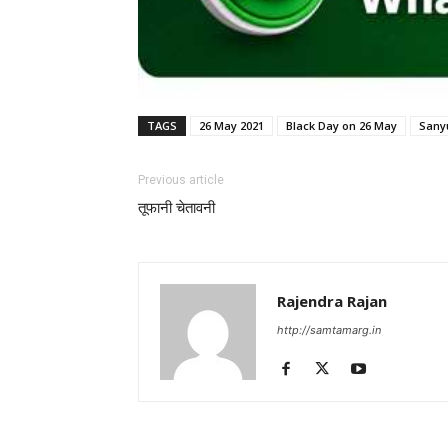
TAGS
26 May 2021
Black Day on 26 May
Sany
Previous article
तूफानी चेतावनी
Rajendra Rajan
http://samtamarg.in