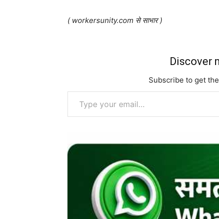
( workersunity.com से साभार )
Discover m
Subscribe to get the
Type your email…