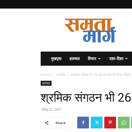
समता
मार्ग
मुखपृष्ठ
हलचल
विचार
दशा-दिशा
Home
हलचल
श्रमिक संगठन भी 26‌ मई को मनाएंगे काला दिवस
हलचल
श्रमिक संगठन भी 26‌
May 22, 2021
Share