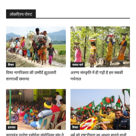
लोकप्रिय पोस्ट
विचार
समता मार्ग
विश्व नागरिकता की उम्मीदें झुठलाती
अरण्य संस्कृति में ही गड़ी है हम सबकी
शरणार्थी समस्या
गर्भनाल
हलचल
विचार
झारखंड प्रदेश रसोईया संयोजिका संघ ने
धर्म को राष्ट्रीयता का आधार मानने वालों