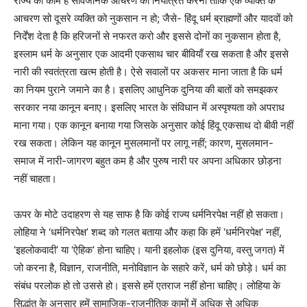
राज्य का काम है सार्वजनिक आचरण को नियंत्रित करना ताकि एक व्यक्ति के
आचरण सो दूसरे व्यक्ति को नुकसान न हो
;
जैसे- हिंदू धर्म ब्राह्मणों और यादवों को
निर्देंश देता है कि हरिजनों से नफरत करो और इससे दोनों का नुकसान होता है,
इस्लाम धर्म के अनुसार एक आदमी एकसाथ चार बीवियाँ रख सकता है और इससे
नारी की स्वतंत्रता खत्म होती है। ऐसे सवालों पर अकसर माना जाता है कि धर्म
का नियम पुराने जमाने का है। इसलिए आधुनिक दुनिया की बातों को समझकर
सरकार नया कानून बनाए। इसलिए भारत के संविधान में अस्पृश्यता को अपराध
माना गया। एक कानून बनाया गया जिसके अनुसार कोई हिंदू एकसाथ दो बीवी नहीं
रख सकता। लेकिन यह कानून मुसलमानों पर लागू नहीं
;
कारण, मुसलमान-
समाज में नारी-जागरण बहुत कम है और पुरुष नारी पर अपना अधिकार छोड़ना
नहीं चाहता।
ऊपर के मोटे उदाहरण से यह साफ है कि कोई राज्य धर्मनिरपेक्ष नहीं हो सकता।
लोहिया ने
‘
धर्मनिरपेक्ष
’
शब्द को गलत बताया और कहा कि हमें
‘
धर्मनिरपेक्ष
’
नहीं,
‘
इहलोकवादी
’
या
‘
ऐहिक
’
होना चाहिए। यानी इहलोक (इस दुनिया, वस्तु जगत) में
जो करना है, विज्ञान, राजनीति, मनोविज्ञान के सहारे करें, धर्म को छोड़े। धर्म का
संबंध परलोक हो तो उससे हो। इससे हमें एतराज नहीं होना चाहिए। लोहिया के
सिद्धांत के अनुसार हमें सामाजिक-राजनीतिक कामों में अधिक से अधिक