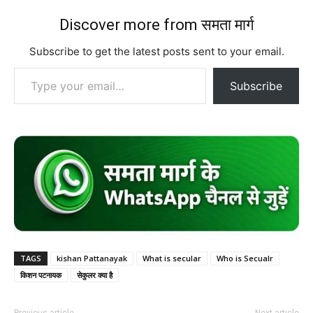
Discover more from समता मार्ग
Subscribe to get the latest posts sent to your email.
Type your email…
Subscribe
TAGS
kishan Pattanayak
What is secular
Who is Secualr
किशन पटनायक
सेकुलर क्या है
Previous article
Next article