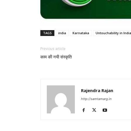
TAGS
india
Karnataka
Untouchability in Indi
Previous article
काम की नयी संस्कृति
Rajendra Rajan
http://samtamarg.in