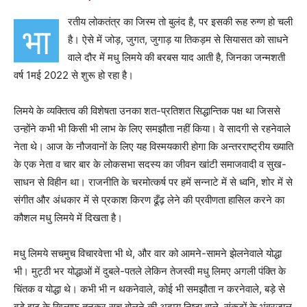
रतीय लोकतंत्र का जिस्म तो बुलंद है, पर इसकी रूह रुग्ण हो चली
भा
है। ऐसे में जोड़, जुगत, जुगाड़ या तिकड़म से सियासत को साधने
वाले दौर में मधु लिमये की बरबस याद आती है, जिनका जन्मशती
वर्ष 1मई 2022 से शुरू हो रहा है।
लिमये के व्यक्तित्व की विशेषता उनका शत-प्रतिशत सिद्धान्तिक पक्ष था जिससे
उन्होंने कभी भी किसी भी लाभ के लिए समझौता नहीं किया। वे सादगी से रहनेवाले
नेता थे। आज के नौजवानों के लिए यह विस्मयकारी होगा कि अन्तरराष्ट्रीय ख्याति
के एक नेता व चार बार के लोकसभा सदस्य का जीवन खांटी समाजवादी व सुख-
साधन से विहीन था। राजनीति के चरमोत्कर्ष पर हमें सन्नाटे में से ध्वनि, शोर में से
संगीत और अंधकार में से प्रकाश किरण ढूँढ़ लेने की प्रवीणता हासिल करने का
कौशल मधु लिमये में दिखता है।
मधु लिमये सचमुच विचारवेत्ता भी थे, और वार को आमने-सामने झेलनेवाले योद्धा
भी। मुट्ठी भर योद्धाओं में दुबले-पतले लेकिन तेजस्वी मधु लिमए अगली पंक्ति के
चिंतक व योद्धा थे। कभी भी न थकनेवाले, कोई भी समझौता न करनेवाले, बड़े से
बड़े झूठ के खिलाफ तनकर सच बोलने की अदम्य निष्ठा वाले, संकटों के भंवरजाल