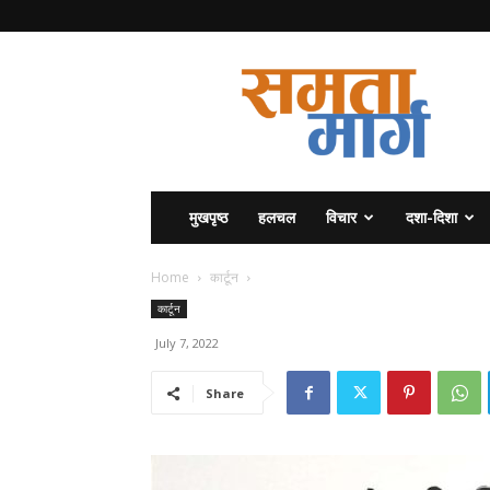
समता
मार्ग
मुखपृष्ठ
हलचल
विचार
दशा-दिशा
Home
कार्टून
कार्टून
July 7, 2022
Share