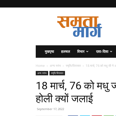
समता
मार्ग
मुखपृष्ठ
हलचल
विचार
दशा-दिशा
Home
अन्य स्तंभ
स्मृति/विरासत
18 मार्च, 76 को मधु जी ने अप
अन्य स्तंभ
स्मृति/विरासत
18 मार्च, 76 को मधु ज
होली क्यों जलाई
September 17, 2022