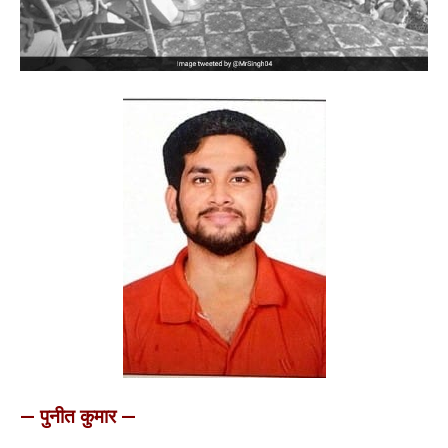
— पुनीत कुमार —