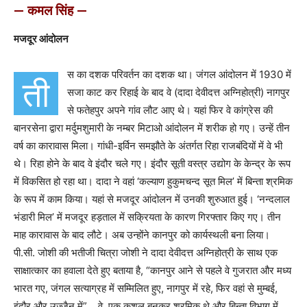
— कमल सिंह —
मजदूर आंदोलन
स का दशक परिवर्तन का दशक था। जंगल आंदोलन में 1930 में
ती
सजा काट कर रिहाई के बाद वे (दादा देवीदत्त अग्निहोत्री) नागपुर
से फतेहपुर अपने गांव लौट आए थे। यहां फिर वे कांग्रेस की
बानरसेना द्वारा मर्दुमशुमारी के नम्बर मिटाओ आंदोलन में शरीक हो गए। उन्हें तीन
वर्ष का कारावास मिला। गांधी-इर्विन समझौते के अंतर्गत रिहा राजबंदियों में वे भी
थे। रिहा होने के बाद वे इंदौर चले गए। इंदौर सूती वस्त्र उद्योग के केन्द्र के रूप
में विकसित हो रहा था। दादा ने वहां ‘कल्याण हुकुमचन्द सूत मिल’ में बिन्ता श्रमिक
के रूप में काम किया। यहां से मजदूर आंदोलन में उनकी शुरुआत हुई। ‘नन्दलाल
भंडारी मिल’ में मजदूर हड़ताल में सक्रियता के कारण गिरफ्तार किए गए। तीन
माह कारावास के बाद लौटे। अब उन्होंने कानपुर को कार्यस्थली बना लिया।
पी.सी. जोशी की भतीजी चित्रा जोशी ने दादा देवीदत्त अग्निहोत्री के साथ एक
साक्षात्कार का हवाला देते हुए बताया है, “कानपुर आने से पहले वे गुजरात और मध्य
भारत गए, जंगल सत्याग्रह में सम्मिलित हुए, नागपुर में रहे, फिर वहां से मुम्बई,
इंदौर और उज्जैन में” .. वे, एक कुशल बुनकर श्रमिक थे और बिन्ता विभाग में