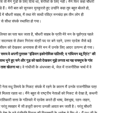
ो मैंने गुंडों के लिए दिया था, शरीफों के लिए नहीं। मैंने फिर कहा चौधरी
े हैं। मेरी बात को सुनकर मुस्कुराते हुए उन्होंने कहा तुम बहुत बोलते हो,
र्ड में चौधरी साहब, मैं तथा मेरे साथी रविंद्र मनचंदा हम तीन लोग ही
से सीधा संपर्क स्थापित हो गया।
यत का पता चल जाता है, चौधरी साहब के प्रति मेरे मन के पूर्वाग्रह पहले
दस्यता से लेकर निरंतर मंत्री पद पर बने रहने, उत्तर प्रदेश जैसे बड़े
के जीवन को देखकर अनायास ही मेरे मन में उनके लिए आदर उत्पन्न हो गया।
समय वे अपनी पुस्तक “इंडियन इकोनोमिक पालिसी; द गांधियन ब्लू प्रिंट” की
ाथ भुने हुए चने और गुड़ को खाते देखकर मुझे लगता था यह सचमुच के गांव
्त ताश खेलना था।
वे गांधीजी के अंधभक्त थे, जेल में राजनीतिक चर्चा में वे
 नेता मधु लिमये के निकट संपर्क में रहने के कारण मैं उनके राजनीतिक पत्र
मिलता रहता था। मैंने बहुत से राष्ट्रीय नेताओं को निकट से देखा है, कथनी
ंतिकारी सत्ता के गलियारे में प्रवेश करते ही भाषा, वेशभूषा, रहन-सहन,
ी परंतु व्यवहार में जी हजूरी करना उनकी आदत बन जाती है। परंतु चौधरी
देश के बड़े पूंजीपति बिड़ला की गिरफ्तारी के आदेश दे दिए थे। मैं मधु जी के