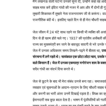
मैंने लखनऊ वाली घटना उनको सुना दी, उन्होंने कहा वह आदेश त
साहब माफ करें इंदिरा गांधी की नजर में आप और मैं दोनों ही गुंड
तुम्हारी शिकायत मैं तुम्हारे नेता राजनारायण जी से करूंगा। वा
राजनीतिक बंदी थे। इसलिए पहले दिन से ही मेरा चौधरी साहब 
जेल जीवन में 24 घंटे साथ रहने पर किसी भी व्यक्ति की असलि
दिन से ही खत्म होते चले गए। 1937 की प्रांतीय असेंबली की स
राज्य का मुख्यमंत्री बन जाने के बावजूद सादगी से भरे उन
जेल में उनका अधिकतर समय लिखने-पढ़ने में बीतता था,
उस 
संरचना में लगे रहते थे। सायंकाल एक छोटा लोटा चाय, उसके स
वाले किसान हैं। जेल में उनका एकमात्र मनोरंजन शाम के वक
सदैव गांधी का संदर्भ दिया करते थे।
जेल से छूटने के बाद भी मेरा संबंध उनसे बना रहा। समाजवादी
व्यवहार एवं सूचनाओं के आदान-प्रदान के लिए चौधरी साहब से 
और करनी का भारी अंतर उनमें दिखाई पड़ता है। विपक्ष का क्रा
ईमानदारी सब कुछ बदल देता है। भाषण में पूंजीपतियों को गाल
साहब उनसे अलग थे। भारत का गृह मंत्री बनने के बाद उन्होंने 