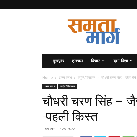
समता
मार्ग
मुखपृष्ठ
हलचल
विचार
दशा-दिशा
Home
अन्य स्तंभ
स्मृति/विरासत
चौधरी चरण सिंह – जैसा मैं
अन्य स्तंभ
स्मृति/विरासत
चौधरी चरण सिंह – जै
-पहली किस्त
December 25, 2022