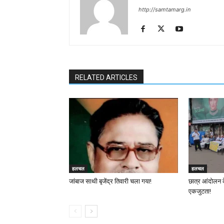
http://samtamarg.in
RELATED ARTICLES
हलचल
हलचल
जांबाज साथी बृजेंद्र तिवारी चला गया!
छात्र आंदोलन 
एकजुटता!