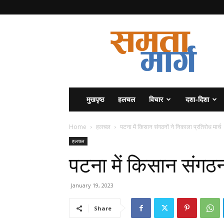
समता
मार्ग
मुखपृष्ठ
हलचल
विचार
दशा-दिशा
Home
हलचल
पटना में किसान संगठनों ने निकाला प्रतिरोध मार्च
हलचल
पटना में किसान संगठनो
January 19, 2023
Share