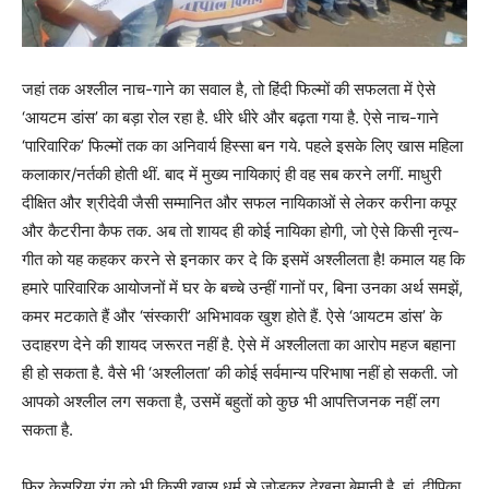
जहां तक अश्लील नाच-गाने का सवाल है, तो हिंदी फिल्मों की सफलता में ऐसे
‘आयटम डांस’ का बड़ा रोल रहा है. धीरे धीरे और बढ़ता गया है. ऐसे नाच-गाने
‘पारिवारिक’ फिल्मों तक का अनिवार्य हिस्सा बन गये. पहले इसके लिए खास महिला
कलाकार/नर्तकी होती थीं. बाद में मुख्य नायिकाएं ही वह सब करने लगीं. माधुरी
दीक्षित और श्रीदेवी जैसी सम्मानित और सफल नायिकाओं से लेकर करीना कपूर
और कैटरीना कैफ तक. अब तो शायद ही कोई नायिका होगी, जो ऐसे किसी नृत्य-
गीत को यह कहकर करने से इनकार कर दे कि इसमें अश्लीलता है! कमाल यह कि
हमारे पारिवारिक आयोजनों में घर के बच्चे उन्हीं गानों पर, बिना उनका अर्थ समझें,
कमर मटकाते हैं और ‘संस्कारी’ अभिभावक खुश होते हैं. ऐसे ‘आयटम डांस’ के
उदाहरण देने की शायद जरूरत नहीं है. ऐसे में अश्लीलता का आरोप महज बहाना
ही हो सकता है. वैसे भी ‘अश्लीलता’ की कोई सर्वमान्य परिभाषा नहीं हो सकती. जो
आपको अश्लील लग सकता है, उसमें बहुतों को कुछ भी आपत्तिजनक नहीं लग
सकता है.
फिर केसरिया रंग को भी किसी खास धर्म से जोड़कर देखना बेमानी है. हां, दीपिका