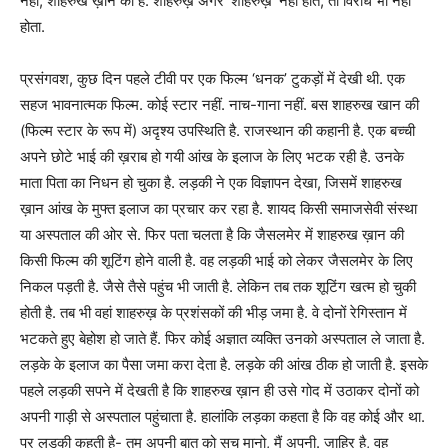
नहीं, शाहरुख ख़ान का है. शाहरुख़ अगर ‘शाहरुख़’ नहीं होते, तो विरोध भी नहीं
होता.
प्रसंगवश, कुछ दिन पहले टीवी पर एक फिल्म ‘धनक’ टुकड़ों में देखी थी. एक
सहज भावनात्मक फिल्म. कोई स्टार नहीं. नाच-गाना नहीं. बस शाहरुख खान की
(फिल्म स्टार के रूप में) अदृश्य उपस्थिति है. राजस्थान की कहानी है. एक बच्ची
अपने छोटे भाई की ख़राब हो गयी आंख के इलाज के लिए भटक रही है. उनके
माता पिता का निधन हो चुका है. लड़की ने एक विज्ञापन देखा, जिसमें शाहरुख
ख़ान आंख के मुफ्त इलाज का प्रचार कर रहा है. शायद किसी समाजसेवी संस्था
या अस्पताल की ओर से. फिर पता चलता है कि जैसलमेर में शाहरुख ख़ान की
किसी फिल्म की शूटिंग होने वाली है. वह लड़की भाई को लेकर जैसलमेर के लिए
निकल पड़ती है. जैसे तैसे पहुंच भी जाती है. लेकिन तब तक शूटिंग खत्म हो चुकी
होती है. तब भी वहां शाहरुख़ के प्रशंसकों की भीड़ जमा है. वे दोनों रेगिस्तान में
भटकते हुए बेहोश हो जाते हैं. फिर कोई अज्ञात व्यक्ति उनको अस्पताल ले जाता है.
लड़के के इलाज का पैसा जमा करा देता है. लड़के की आंख ठीक हो जाती है. इसके
पहले लड़की सपने में देखती है कि शाहरुख ख़ान ही उसे गोद में उठाकर दोनों को
अपनी गाड़ी से अस्पताल पहुंचाता है. हालांकि लड़का कहता है कि वह कोई और था.
पर लड़की कहती है- तुम अपनी बात को सच मानो, मैं अपनी. जाहिर है, वह