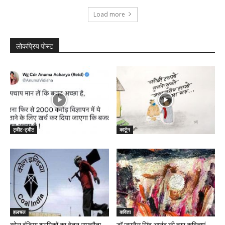
Load more
लोकप्रिय पोस्ट
ट्वीट-ट्वीट
कार्टून
हलचल
कविता
कोल इंडिया श्रमिकों का वेतन समझौता
डॉ जरनैल सिंह आनंद की चार कविताएं