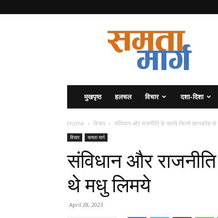
समता
मार्ग
मुखपृष्ठ
हलचल
विचार
दशा-दिशा
Home
विचार
संविधान और राजनीति के चलते-फिरते ज्ञानकोश थे 
विचार
समता मार्ग
संविधान और राजनीति 
थे मधु लिमये
April 28, 2023