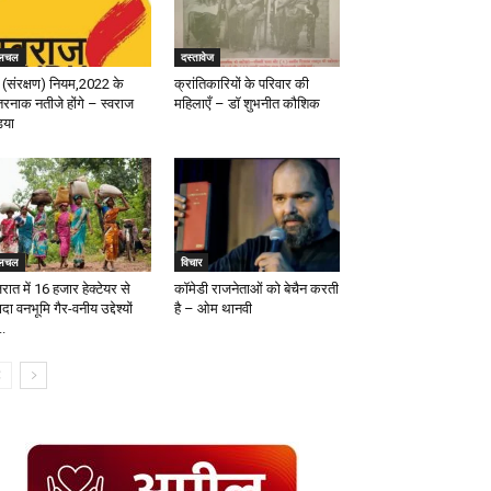
लचल
दस्तावेज
 (संरक्षण) नियम,2022 के
क्रांतिकारियों के परिवार की
रनाक नतीजे होंगे – स्वराज
महिलाएँ – डॉ शुभनीत कौशिक
िया
लचल
विचार
रात में 16 हजार हेक्टेयर से
कॉमेडी राजनेताओं को बेचैन करती
ादा वनभूमि गैर-वनीय उद्देश्यों
है – ओम थानवी
..