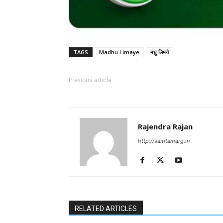
TAGS
Madhu Limaye
मधु लिमये
Previous article
Rajendra Rajan
http://samtamarg.in
RELATED ARTICLES