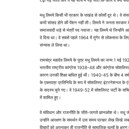
टेढ़ी पड़ जाती और वे यह सोच में पड़ जाते कि आज वे क्या सव
मधु लिमये किसी भी प्रकार के पाखंड से कोसों दूर थे। वे सं
कभी सांसद होने की पेंशन नहीं ली। लिमये ने जनता सरकार में 
समाजवादी धड़े से मंत्री पद नवाजा। यह लिमये थे जिन्होंने आपा
दे दिया था। वे सबसे पहले 1964 में मुंगेर से लोकसभा के लिए
संन्यास ले लिया था।
रामचंद्र महादेव लिमये के पुत्र मधु लिमये का जन्म 1 मई 192
भारतीय राष्ट्रीय कांग्रेस 1938-48 और कांग्रेस सोशलिस्ट
कारण उनकी शिक्षा बाधित हुई थी। 1940-45 के बीच 4 वर्षो
के एकमात्र प्रतिनिधि के रूप में सोशलिस्ट इंटरनेशनल के एंट
के सदस्य चुने गए। वे 1949-52 में सोशलिस्ट पार्टी के सचिव 
में शामिल हुए।
वे संविधान और राजनीति के जीते-जागते ज्ञानकोश थे। मधु जी 
उन्होंने आरक्षण के समर्थन में उस समय प्रखर लेख लिखे जब पिछ
विचारों को अपनाकर ही राजनीति से सामाजिक मूल्यों के क्ष