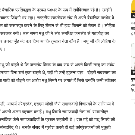
ारिक प्रतिबद्धता के प्रबल पक्षधर के रूप में सर्वविख्यात रहे हैं। उन्होंने
ह
्चाताप जिंदगी भर रहा। राष्ट्रीय स्वयंसेवक संघ से अपने वैचारिक मतभेद वे
वन
ेस को सत्ताच्युत करने के लिए शैतान से भी हाथ मिलाने को तैयार थे। लोहिया
खत
स संविद सरकार बनी। उस समय मधु जी ने संघ समर्थित जनसंघ से गठजोड़ का
इंड
उनका मुँह बंद कर दिया था कि तुम्हारा नेता कौन है। मधु जी की लोहिया के
पाए।
धु जी चाहते थे कि जनसंघ विलय के बाद संघ से अपने किसी तरह का संबंध
 बिना शर्त एका चाहते थे, यहाँ भी उन्हें झुकना पड़ा। दोहरी सदस्यता का
ह
गुज
 पार्टी को तोड़ने का आरोप मधु लिमये पर लगाते हैं जिसे उन्होंने कभी स्वीकार
ज्य
के.
चार्य नरेंद्रदेव, एसएम जोशी जैसे समाजवादी विचारकों के सान्निध्य में
 में अपनी अलग पहचान बनाई। मधु लिमये समाजवादी नेता डॉ. राममनोहर
 फर्नांडिस जैसे समाजवादियों के प्रखर सहयोगी थे। एक मई को मधु लिमये की
संसदविद् थे। उनके संसद में प्रवेश करते ही कई कांग्रेसजनों की भृकुटी