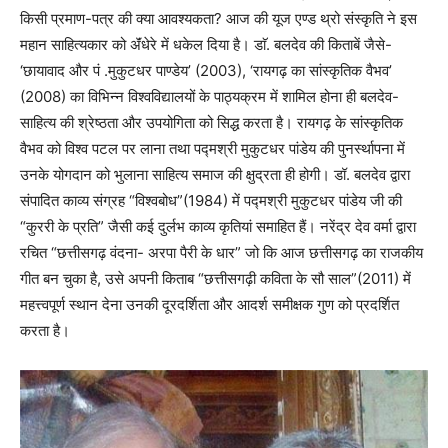
किसी प्रमाण-पत्र की क्या आवश्यकता? आज की यूज एण्ड थ्रो संस्कृति ने इस
महान साहित्यकार को ॲंधेरे में धकेल दिया है। डाॅ. बलदेव की किताबें जैसे-
‘छायावाद और पं .मुकुटधर पाण्डेय’ (2003), ‘रायगढ़ का सांस्कृतिक वैभव’
(2008) का विभिन्न विश्वविद्यालयों के पाठ्यक्रम में शामिल होना ही बलदेव-
साहित्य की श्रेष्ठता और उपयोगिता को सिद्ध करता है। रायगढ़ के सांस्कृतिक
वैभव को विश्व पटल पर लाना तथा पद्मश्री मुकुटधर पांडेय की पुनर्स्थापना में
उनके योगदान को भुलाना साहित्य समाज की क्षुद्रता ही होगी। डॉ. बलदेव द्वारा
संपादित काव्य संग्रह “विश्वबोध”(1984) में पद्मश्री मुकुटधर पांडेय जी की
“कुररी के प्रति” जैसी कई दुर्लभ काव्य कृतियां समाहित हैं। नरेंद्र देव वर्मा द्वारा
रचित “छत्तीसगढ़ वंदना- अरपा पैरी के धार” जो कि आज छत्तीसगढ़ का राजकीय
गीत बन चुका है, उसे अपनी किताब “छत्तीसगढ़ी कविता के सौ साल”(2011) में
महत्त्वपूर्ण स्थान देना उनकी दूरदर्शिता और आदर्श समीक्षक गुण को प्रदर्शित
करता है।