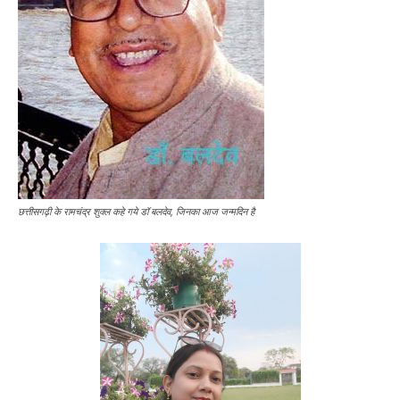
छत्तीसगढ़ी के रामचंद्र शुक्ल कहे गये डॉ बलदेव, जिनका आज जन्मदिन है