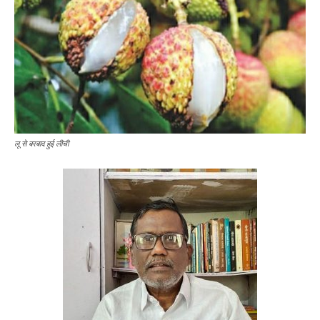
लू से बरबाद हुई लीची