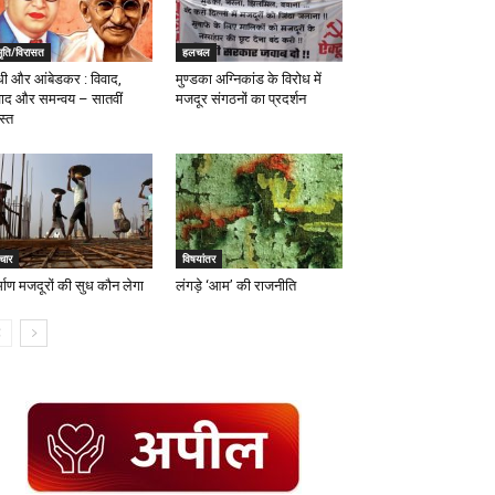
मृति/विरासत
हलचल
ंधी और आंबेडकर : विवाद,
मुण्डका अग्निकांड के विरोध में
वाद और समन्वय – सातवीं
मजदूर संगठनों का प्रदर्शन
स्त
चार
विषयांतर
्माण मजदूरों की सुध कौन लेगा
लंगड़े ‘आम’ की राजनीति