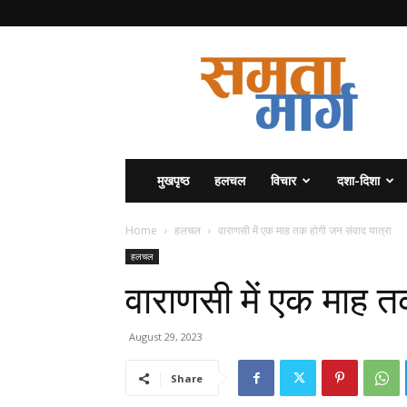
समता
मार्ग
मुखपृष्ठ
हलचल
विचार
दशा-दिशा
Home
हलचल
वाराणसी में एक माह तक होगी जन संवाद यात्रा
हलचल
वाराणसी में एक माह त
August 29, 2023
Share