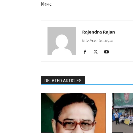
गिरावट
Rajendra Rajan
http://samtamarg.in
RELATED ARTICLES