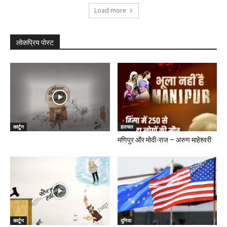
Load more
लोकप्रिय पोस्ट
कार्टून
हलचल
मणिपुर और मोदी-राज – अरुण माहेश्वरी
कार्टून
दुनिया