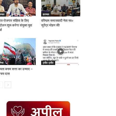
लचल
हलचल
रत रोजगार संहिता के लिए
वरिष्ठम समाजवादी नेता स्व०
ोलन शुरू करेगा संयुक्त युवा
सुरेंद्र मोहन जी!
चा
निया
ट्वीट-ट्वीट
्यता बनाम सत्ता का उन्माद –
िचय दास