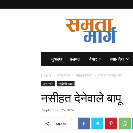
समता
मार्ग
मुखपृष्ठ
हलचल
विचार
दशा-दिशा
Home
अन्य स्तंभ
स्मृति/विरासत
नसीहत देनेवाले बापू
अन्य स्तंभ
स्मृति/विरासत
नसीहत देनेवाले बापू
September 25, 2024
Share