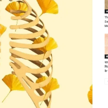
अन
Th
Se
Mu
श
सा
मि
के