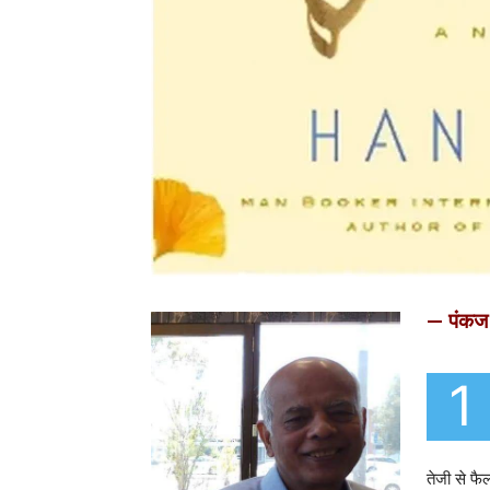
— पंकज
1
तेजी से फैल