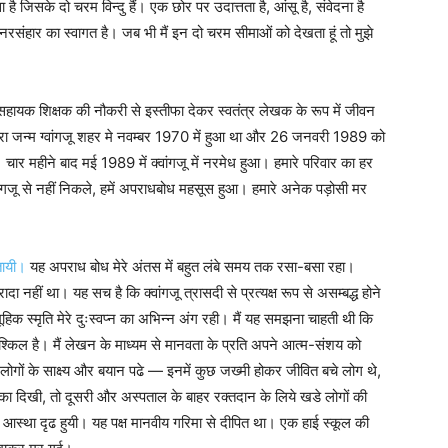
ा है जिसके दो चरम विन्दु हैं। एक छोर पर उदात्तता है, आंसू है, संवेदना है
रसंहार का स्वागत है। जब भी मैं इन दो चरम सीमाओं को देखता हूं तो मुझे
ायक शिक्षक की नौकरी से इस्तीफा देकर स्वतंत्र लेखक के रूप में जीवन
मेरा जन्म ग्वांगजू शहर मे नवम्बर 1970 में हुआ था और 26 जनवरी 1989 को
ार महीने बाद मई 1989 में क्वांगजू में नरमेध हुआ। हमारे परिवार का हर
ंगजू से नहीं निकले, हमें अपराधबोध महसूस हुआ। हमारे अनेक पड़ोसी मर
तायी।
यह अपराध बोध मेरे अंतस में बहुत लंबे समय तक रसा-बसा रहा।
दा नहीं था। यह सच है कि क्वांगजू त्रासदी से प्रत्यक्ष रूप से असम्बद्ध होने
हिक स्मृति मेरे दुःस्वप्न का अभिन्न अंग रही। मैं यह समझना चाहती थी कि
श्किल है। मैं लेखन के माध्यम से मानवता के प्रति अपने आत्म-संशय को
सौ लोगों के साक्ष्य और बयान पढे — इनमें कुछ जख्मी होकर जीवित बचे लोग थे,
िका दिखी, तो दूसरी और अस्पताल के बाहर रक्तदान के लिये खडे लोगों की
ी आस्था दृढ हुयी। यह पक्ष मानवीय गरिमा से दीपित था। एक हाई स्कूल की