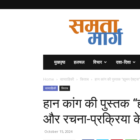
समता
मार्ग
मुखपृष्ठ
हलचल
विचार
दशा-दिशा
Home
साप्ताहिकी
किताब
हान कांग की पुस्तक “ह्युमन ऐक्ट्स”
साप्ताहिकी
किताब
हान कांग की पुस्तक “ह्
और रचना-प्रक्रिया के ब
October 15, 2024