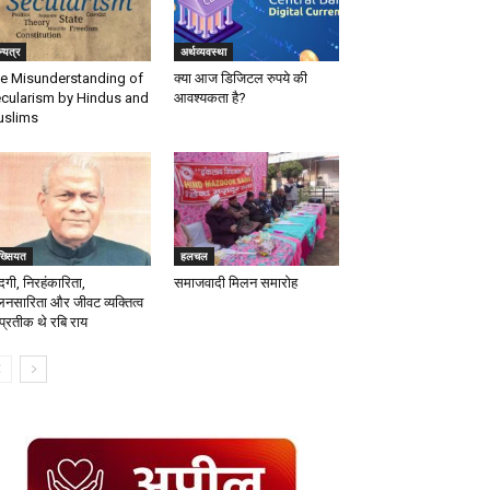
्यत्र
अर्थव्यवस्था
e Misunderstanding of
क्या आज डिजिटल रुपये की
cularism by Hindus and
आवश्यकता है?
slims
ख्सियत
हलचल
दगी, निरहंकारिता,
समाजवादी मिलन समारोह
लनसारिता और जीवट व्यक्तित्व
 प्रतीक थे रबि राय