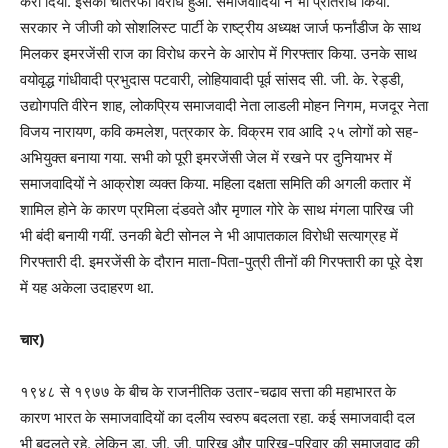
करा दिया. इसका चौतरफा विरोध हुआ. समाजवादियों ने भी प्रतिरोध किया.
सरकार ने जीजी को सोशलिस्ट पार्टी के राष्ट्रीय अध्यक्ष जार्ज फर्नांडीज के साथ
मिलकर इमरजेंसी राज का विरोध करने के आरोप में गिरफ्तार किया. उनके साथ
वयोवृद्ध गांधीवादी प्रभुदास पटवारी, लोहियावादी पूर्व सांसद सी. जी. के. रेड्डी,
उद्योगपति वीरेन शाह, लोकप्रिय समाजवादी नेता लाडली मोहन निगम, मजदूर नेता
विजय नारायण, कवि कमलेश, पत्रकार के. विक्रम राव आदि २५ लोगों को सह-
अभियुक्त बनाया गया. सभी को पूरी इमरजेंसी जेल में रखने पर दुनियाभर में
समाजवादियों ने आक्रोश व्यक्त किया. महिला दक्षता समिति की अगली कतार में
शामिल होने के कारण प्रमिला दंडवते और मृणाल गोरे के साथ मंगला पारिख जी
भी बंदी बनायी गयीं. उनकी बेटी सोनल ने भी आपातकाल विरोधी सत्याग्रह में
गिरफ्तारी दी. इमरजेंसी के दौरान माता-पिता-पुत्री तीनों की गिरफ्तारी का पूरे देश
में यह अकेला उदाहरण था.
चार)
१९४८ से १९७७ के बीच के राजनीतिक उतार-चढाव सत्ता की महाभारत के
कारण भारत के समाजवादियों का दलीय स्वरुप बदलता रहा. कई समाजवादी दल
भी बदलते रहे. लेकिन डा. जी. जी. पारिख और पारिख-परिवार की समाजवाद की