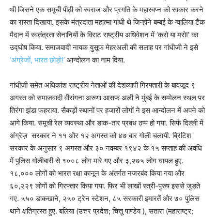
थी जिसने एक समूची पीढ़ी को स्वराज और प्रगति के महास्वप्न को साकार करने
का रास्ता दिखाया. इसके मंत्रदाता महात्मा गांधी थे जिन्होंने बम्बई के ग्वालिया टैंक
मैदान में स्वतंत्रता सेनानियों के विराट राष्ट्रीय अधिवेशन में ‘करो या मरो!’ का
उद्घोष किया. समाजवादी नायक युसूफ मेहरअली की सलाह पर गांधीजी ने इसे
‘अंग्रेजों, भारत छोड़ो!’
आन्दोलन का नाम दिया.
गांधीजी समेत अधिकांश राष्ट्रीय नेताओं की देशव्यापी गिरफ्तारी के बावजूद ९
अगस्त को समाजवादी वीरांगना अरुणा आसफ अली ने मुंबई के सम्मेलन स्थल पर
तिरंगा झंडा फहराया. सैकड़ों स्थानों पर हजारों लोगों ने इस आन्दोलन में अपने को
आगे किया. समूची रेल व्यवस्था और डाक-तार प्रबंध ठप्प हो गया. सिर्फ दिल्ली में
अंग्रेज़ सरकार ने ११ और १२ अगस्त को ४७ बार गोली चलायी. ब्रिटिश
सरकार के अनुसार ९ अगस्त और ३० नवम्बर १९४२ के १५ सप्ताह की अवधि
में पुलिस गोलीबारी से १००८ लोग मारे गए और ३,२७५ लोग घायल हुए.
१८,००० लोगों को भारत रक्षा कानून के अंतर्गत नजरबंद किया गया और
६०,२२९ लोगों को गिरफ्तार किया गया. फिर भी लाखों स्त्री-पुरुष इससे जुड़ते
गए. ५५० डाकखाने, २५० ट्रेन स्टेशन, ८५ सरकारी इमारतें और ७० पुलिस
थाने क्षतिग्रस्त हुए. बलिया (उत्तर प्रदेश; चित्तू पाण्डेय ), सतारा (महाराष्ट्र;