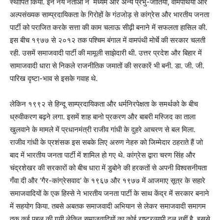
स्थापित किया. इन नये नेताओं ने मध्यम और अन्य प्रभु-जातियों, वामपंथियों और
अल्पसंख्यक साम्प्रदायिकता के गिरोहों के गंठजोड़ से कांग्रेस और भारतीय जनता
पार्टी को पराजित करके सत्ता की काम चलाऊ सीढ़ी बनाने में सफलता हासिल की.
इस बीच १९७७ से २०१२ तक पश्चिम बंगाल में वामपंथी मोर्चे की सरकार चलती
रही. उसमें समाजवादी पार्टी की मामूली साझेदारी थी. उत्तर प्रदेश और बिहार में
सामाजवादी धारा से निकले राजनीतिक जमातों की सरकारें भी बनी. डा. जी. जी.
पारिख दृष्टा-भाव से इसके गवाह थे.
लेकिन १९९२ से हिन्दू साम्प्रदायिकता और धर्मनिरपेक्षता के समर्थको के बीच
ध्रुवीकरण बढ़ने लगा. इसमें शाह बानो प्रकरण और बाबरी मस्जिद का ताला
खुलवाने के मामले में प्रधानमंत्री राजीव गांधी के दुहरे आचरण से बल मिला.
राजीव गांधी के प्रशंसक इस सबके लिए अरुण नेहरु को जिम्मेदार ठहराते हैं जो
बाद में भारतीय जनता पार्टी में शामिल हो गए थे. कांग्रेस द्वारा चरण सिंह और
चंद्रशेखर की सरकारों को बीच धारा में डुबोने की हरकतों से अपनी विश्वसनीयता
गँवा दी और ‘गैर-कांग्रेसवाद’ के १९६७ और १९७७ में आजमाए सूत्र के सहारे
समाजवादियों के एक हिस्से ने भारतीय जनता पार्टी के साथ केंद्र में सरकार बनाने
में सहयोग किया. तबसे अबतक समाजवादी अभियान से लेकर समाजवादी समागम
तक कई पहल की गयी लेकिन समाजवादियों का कोई राष्ट्रव्यापी दल नहीं है. इससे