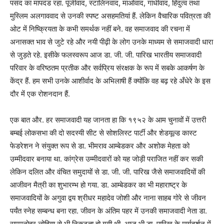
पसंद का मापदंड रहा. पूंजीवाद, स्टालिनवाद, माओवाद, गांधीवाद, हिंदुत्व तथा
मुस्लिम अलगाववाद से उनकी स्पष्ट असहमतियां हैं. लेकिन वैचारिक पवित्रता की
ओट में निष्क्रियता के कभी समर्थक नहीं बने. वह समाजवाद की रचना में
अनासक्त भाव से जुटे रहे और नयी पीढ़ी के लोग उनके माध्यम से समाजवादी धारा
से जुड़ते रहे. इसीके फलस्वरूप आज डा. जी. जी. पारिख भारतीय समाजवादी
परिवार के वरिष्ठतम प्रतीक और सर्वप्रिय संरक्षक के रूप में सबके आकर्षण के
केंद्र हैं. हम सभी उनके आशीर्वाद के अभिलाषी हैं क्योंकि वह बढ़ रहे अँधेरे के इस
दौर में एक रोशनदान हैं.
एक बात और. हर समाजवादी यह जानता हा कि १९५२ के आम चुनावों में उत्तरी
बम्बई लोकसभा की दो सदस्यी सीट से सोशलिस्ट पार्टी और शेडयूल्ड कास्ट
फेडरेशन ने संयुक्त रूप से डा. भीमराव आम्बेडकर और अशोक मेहता को
उम्मीदवार बनाया था. कांग्रेस उम्मीदवारों को यह जोड़ी पराजित नहीं कर सकी
लेकिन दलित और वंचित समुदायों से डा. जी. जी. पारिख जैसे समाजवादियों की
आजीवन मैत्री का शुभारम्भ हो गया. डा. आम्बेडकर का भी महाराष्ट्र के
समाजवादियों के अगुवा द्वय श्रीधर महादेव जोशी और नाना साहब गोरे से जीवन
पर्यंत स्नेह सम्बन्ध बना रहा. जीवन के अंतिम पहर में उनकी समाजवादी नेता डा.
राममनोहर लोहिया से भी निकटता हो गयी थी. आज भी डा. पारिख के मार्गदर्शन में