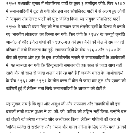
१९७१ मध्यावधि चुनाव में सोशलिस्ट पार्टी के कुल ३ उम्मीद्वार जीते. फिर १९७२
में समाजवादियों में टूट हो गयी और इस बार सोशलिस्ट पार्टी में से अलग हुए लोगों
ने ‘संयुक्त सोशलिस्ट पार्टी’ को पुन: जीवित किया. यह संयुक्त सोशलिस्ट पार्टी
१९७४ में चौधरी चरण सिंह को नेता मानकर सात क्षेत्रीय दलों के विलय से बनाये
गए ‘भारतीय लोकदल’ का हिस्सा बन गयी. फिर जेपी के १९७४ के ‘सम्पूर्ण क्रांति
आन्दोलन’ और इंदिरा गांधी की १९७५-७७ की इमरजेंसी की जेल में समाजवादी
परिवार में नयी निकटता पैदा हुई. समाजवादियो के बीच १९६५ और १९७४ के
बीच की एकता और टूट के इस अजीबोगरीब नज़ारे से समाजवादियों के आलोचकों
में यह मान्यता बन गयी कि ‘हिन्दुस्तानी समाजवादी एक साल से जादा साथ नहीं
रहते और दो साल से जादा अलग नहीं रह पाते हैं !’ जबकि भारत के माओवादियों
के बीच १९६९ और १९९९ के तीस बरस में बीस से जादा बार टूट और एकता की
कोशिशें हुई हैं लेकिन चर्चा सिर्फ समाजवादियों के आचरण की होती है.
यह सुखद सच है कि शुभ और अशुभ की और सफलता और नाकामियों की इस
दशकों लम्बी उथल पुथल ने डा. जी. जी. पारिख को उद्विग्न नहीं किया. उन्होंने दल
को तोड़ने को हमेशा नापसंद और अस्वीकार किया. लेकिन गांधीजी की तरह से
‘अंतिम व्यक्ति से सरोकार’ और ‘न्याय और मानव गरिमा के लिए सक्रियता’ उनकी