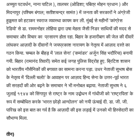
अच्युत पटवर्धन, नाना पाटिल ), तालचर (ओडिशा; पबित्र मोहन प्रधान ) और
मिदनापुर (पश्चिम बंगाल; सतीशचन्द्र सामंत ) में जनता की सरकारों ने अंग्रेजी
हुकूमत को हटाकर स्वराज व्यवस्था कायम कर ली. मुंबई से महीनों ‘कांग्रेस
रेडियो’ से डा. राममनोहर लोहिया द्वारा उषा मेहता जैसी निडर साथियों की मदद से
समाचार और विचार का प्रसारण होता रहा. बिहार के हजारीबाग की जेल की दीवारें
लांघकर आज़ादी के दीवानों ने जयप्रकाश नारायण के नेतृत्व में आज़ाद दस्ते का
गठन किया. चम्बल के बीहड़ में ‘लाल सेना’ (‘कमांडर’ अर्जुन सिंह भदौरिया) बनायी
गयी. बिहार (रामानंद तिवारी) समेत कई जगह पुलिस विद्रोह हुए. ब्रिटिश शासन
को भारतीय नौसैनिकों की बगावत का सामना करना पड़ा. उधर नेताजी सुभाष बोस
के नेतृत्व में ‘दिल्ली चलो!’ के आवाहन पर आज़ाद हिन्द सेना के उत्तर-पूर्व भारत
की सरहदों की ओर बढ़ने के समाचार ने भी मनोबल बढ़ाया. नेताजी सुभाष ने ६
जुलाई १९४४ को सिंगापुर से राष्ट्र के नाम उद्बोधन में गांधीजी को ‘राष्ट्रपिता’ के
रूप में सम्बोधित करके ‘भारत छोड़ो आन्दोलन’ को नयी ऊंचाई दी. डा. जी. जी.
पारिख को इस बात का गर्व है कि आज़ादी की इस लड़ाई में उनको भी हिस्सेदारी का
सौभाग्य मिला.
तीन)