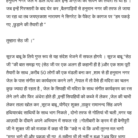
हनुमान नगर जेल में डाल दिया और इन्हें अंग्रजों को सौंपने की तैयारी तो थी ही ।
जब इन्हें गिरफ्तारी के बाद घेर कर ,बैलगाड़ियों से हनुमान नगर की तरफ ले जाया
जा रहा था तब जयप्रकाश नारायण ने सिगरेट के पैकेट के कागज पर “हम पकड़े
गए ,छुड़ाने की तैयारी हो ”
तुम्हारा सेठ जी ।”
सूरज बाबू के लिये गुप्त रूप से यह संदेश भेजने में सफल होगये । सूरज बाबू “सेठ
जी “की बात समझ गए (सेठ जी पर एक अलग ही कहानी ही है )और एक शाम पूरी
तैयारी के साथ ,करीब 50 लोगों की एक मंडली बना कर ,शाम से ही हनुमान नगर
जेल के पास संगीत का कार्यक्रम करने लगे ,नेपाल में तो वैसे ही मदिरा का चलन
कुछ ज्यादा ही रहता है , जेल के सिपाही भी मदिरा के साथ संगीत कार्यक्रम का रस
लेने लगे और फिर अंधेरा होते ही ,इन्हीं सिपाहियों को कब्जे में लेकर ,जेल की चाभी
लेकर ताला खोल कर ,सूरज बाबू ,योगेंद्र शुक्ल ,ठाकुर रामानन्द सिंह अपने
हथियारबंद साथियों के साथ भाग निकले , दोनो तरफ से गोलियां भी चली ,मगर यह
आज़ादी के दीवाने अपने अभियान में सफल रहे ।गोलीबारी के क्रम में ही बेनीपुरी
जी ने शुक्ल जी को मजाक में कहा भी कि “कहे न थे कि अभी तुरन्त मत भागो
“मगर भागे भी और पकड़ा भी गए ,6 महीना भी तो नहीं न हुआ ?अब फिर भागा