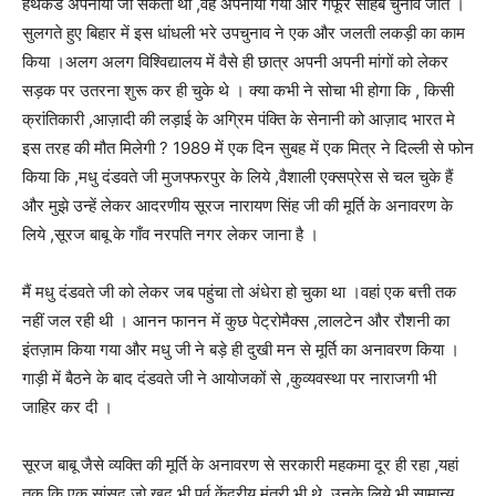
हथकंडे अपनाया जा सकता था ,वह अपनाया गया और गफूर साहब चुनाव जीते ।
सुलगते हुए बिहार में इस धांधली भरे उपचुनाव ने एक और जलती लकड़ी का काम
किया ।अलग अलग विश्विद्यालय में वैसे ही छात्र अपनी अपनी मांगों को लेकर
सड़क पर उतरना शुरू कर ही चुके थे । क्या कभी ने सोचा भी होगा कि , किसी
क्रांतिकारी ,आज़ादी की लड़ाई के अग्रिम पंक्ति के सेनानी को आज़ाद भारत मे
इस तरह की मौत मिलेगी ? 1989 में एक दिन सुबह में एक मित्र ने दिल्ली से फोन
किया कि ,मधु दंडवते जी मुजफ्फरपुर के लिये ,वैशाली एक्सप्रेस से चल चुके हैं
और मुझे उन्हें लेकर आदरणीय सूरज नारायण सिंह जी की मूर्ति के अनावरण के
लिये ,सूरज बाबू के गाँव नरपति नगर लेकर जाना है ।
मैं मधु दंडवते जी को लेकर जब पहुंचा तो अंधेरा हो चुका था ।वहां एक बत्ती तक
नहीं जल रही थी । आनन फानन में कुछ पेट्रोमैक्स ,लालटेन और रौशनी का
इंतज़ाम किया गया और मधु जी ने बड़े ही दुखी मन से मूर्ति का अनावरण किया ।
गाड़ी में बैठने के बाद दंडवते जी ने आयोजकों से ,कुव्यवस्था पर नाराजगी भी
जाहिर कर दी ।
सूरज बाबू जैसे व्यक्ति की मूर्ति के अनावरण से सरकारी महकमा दूर ही रहा ,यहां
तक कि एक सांसद जो खुद भी पूर्व केंद्रीय मंत्री भी थे ,उनके लिये भी सामान्य