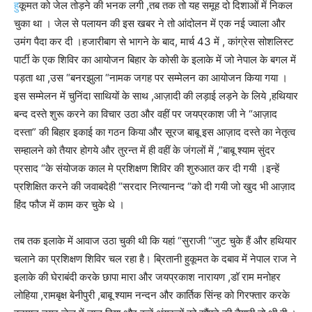
हु
कूमत को जेल तोड़ने की भनक लगी ,तब तक तो यह समूह दो दिशाओं में निकल
चुका था । जेल से पलायन की इस खबर ने तो आंदोलन में एक नई ज्वाला और
उमंग पैदा कर दी ।हजारीबाग से भागने के बाद, मार्च 43 में , कांग्रेस सोशलिस्ट
पार्टी के एक शिविर का आयोजन बिहार के कोसी के इलाके में जो नेपाल के बगल में
पड़ता था ,उस “बनरझुला “नामक जगह पर सम्मेलन का आयोजन किया गया ।
इस सम्मेलन में चुनिंदा साथियों के साथ ,आज़ादी की लड़ाई लड़ने के लिये ,हथियार
बन्द दस्ते शुरू करने का विचार उठा और वहीं पर जयप्रकाश जी ने “आज़ाद
दस्ता” की बिहार इकाई का गठन किया और सूरज बाबू इस आज़ाद दस्ते का नेतृत्व
सम्हालने को तैयार होगये और तुरन्त में ही वहीं के जंगलों में ,”बाबू श्याम सुंदर
प्रसाद “के संयोजक काल मे प्रशिक्षण शिविर की शुरुआत कर दी गयी ।इन्हें
प्रशिक्षित करने की जवाबदेही “सरदार नित्यानन्द “को दी गयी जो खुद भी आज़ाद
हिंद फौज में काम कर चुके थे ।
तब तक इलाके में आवाज उठा चुकी थी कि यहां “सुराजी “जुट चुके हैं और हथियार
चलाने का प्रशिक्षण शिविर चल रहा है। ब्रितानी हुकूमत के दबाव में नेपाल राज ने
इलाके की घेराबंदी करके छापा मारा और जयप्रकाश नारायण ,डॉ राम मनोहर
लोहिया ,रामबृक्ष बेनीपुरी ,बाबू श्याम नन्दन और कार्तिक सिंन्ह को गिरफ्तार करके