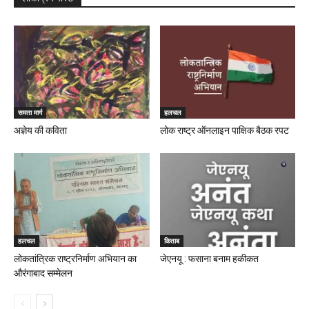
समता मार्ग
हलचल
अज्ञेय की कविता
लोक राष्ट्र ऑनलाइन पाक्षिक बैठक रपट
हलचल
किताब
लोकतांत्रिक राष्ट्रनिर्माण अभियान का
जेएनयू : फसाना बनाम हकीकत
औरंगाबाद सम्मेलन