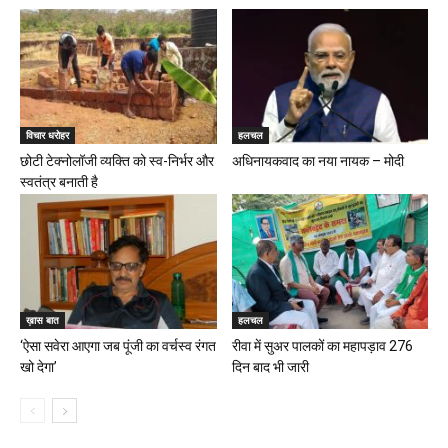
विचार धरोहर
हलचल
छोटी टेक्नोलॉजी व्यक्ति को स्व-निर्भर और
अधिनायकवाद का नया नायक – मोदी
स्वतंत्र बनाती है
ख़ास बात
हलचल
‘ऐसा सवेरा आएगा जब पूंजी का वर्चस्व रंगत
रीवा में सुअर पालकों का महापड़ाव 276
खो देगा’
दिन बाद भी जारी