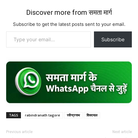
Discover more from समता मार्ग
Subscribe to get the latest posts sent to your email.
Type your email…
Subscribe
TAGS
rabindranath tagore
रवीन्द्रनाथ
शिवदयाल
Previous article
Next article