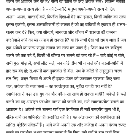
चलने का आवाहन कर रहे हैं? सत्य की खोज के लिए अकेले चलें? लेकिन सबका
अपना-अपना सत्य होता है – कोटि-कोटि मनुष्य अपने-अपने सत्य के लिए
अलग-अलग, यात्राएँ करें, विपरीत दिशाओं में? क्या हमारा, किसी व्यक्ति का सत्य
इतना एकांगी, इतना आत्माभिसारी हो सकता है जो वह बाकियों से एकदम ही अलग-
थलग कर दे? फिर, क्या सौन्दर्य, मानवता और जीवन में पावनता की कामना
करनेवाले कवि का यह आशय हो सकता है? या कि कभी ऐसा भी समय आता है जब
एक अकेले का सत्य समूचे समाज का सत्य बन जाता है। जिस पथ पर कविगुरु
चलने को कह रहे हैं, किसी भी कीमत पर चलने को कह रहे हैं – चाहे कोई न बोले,
सभी मुख मोड़ लें, सभी लौट चलें, जब कोई दीया भी न जले और बदली-आँधी में
द्वार सब बंद हों; तू अपनी बात मुक्तकंठ से बोल, पथ के काँटों से लहूलुहान चरण
तल लिए, वज्र शिखा से अपने ही हृदय-पंजर को जलाकर प्रकाश किए चला
चल, अकेला ही चला चल! – वह स्वतंत्रता का, मुक्ति का ही पथ नहीं है?
स्वाधीनता से बड़ा उस युग का और कौन-सा सत्य हो सकता था/है? अकेले ही चले
चलने का यह आवाहन पराधीन मानस को जगाने का, उसे स्वातत्र्यचेता बनाने का
आवाहन है। अकेले चले चलना यहाँ एक वैयक्तिक ही नहीं राष्ट्रीय मूल्य भी है,
बल्कि कवि का अभिप्रेत ही कदाचित वही है। यह अंतःकरण की स्वाधीनता को
लक्षित-प्रेरित पंक्तियाँ हैं। आगे कवि अपनी एक और कविता में अपना मंतव्य स्पष्ट
करते हुए प्रार्थना अथवा कामना करता है कि पिता, मुझे वहाँ ले चल जहाँ चित्त