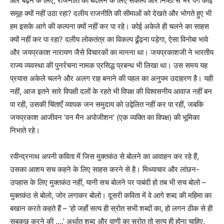
ओर बढ़ने के लिए, राजनीति को बदलने के लिए संकल्प और निष्ठा से भरे पग कोई
समूह क्यों नहीं उठा रहा? दलीय राजनीति की सीमाओं को देखते और भोगते हुए भी
हम इसके आगे की कल्पना क्यों नहीं कर पा रहे। कोई अकेले ही चलने का साहस
क्यों नहीं कर पा रहा? दलीय लोकतंत्र का विकल्प ढूँढ़ना पड़ेगा, ऐसा विनोबा भावे
और जयप्रकाश नारायण जैसे विचारकों का मानना था। जयप्रकाशजी ने भारतीय
राज्य व्यवस्था की पुनर्रचना नामक प्रसिद्ध प्रबन्ध भी लिखा था। उस समय यह
प्रयास अकेले चलने और अलग राह बनाने की पहल का अनुपम उदाहरण है। यही
नहीं, आज इतने सारे विपक्षी दलों के रहते भी विपक्ष की विश्वसनीय आवाज नहीं बन
पा रही, उसकी चिंताएँ व्यापक जन समुदाय को उद्वेलित नहीं कर पा रहीं, जबकि
जयप्रकाश आजीवन ‘वन मैन अपोजीशन’ (एक व्यक्ति का विपक्ष) की भूमिका
निभाते रहे।
रवीन्द्रनाथ अपनी कविता में जिस मुक्तकंठ से बोलने का आवाहन कर रहे हैं,
उसका आशय सच कहने के लिए साहस करने से है। मिथ्याचार और लांछन-
उपहास के लिए मुक्तकंठ नहीं, यानी सच बोलने पर पाबंदी हो तब भी सच बोलो –
मुक्तकंठ से बोलो, जोर लगाकर बोलो। दूसरी कविता में वे आगे शब्द की महिमा का
बखान करते कहते हैं – ‘हो जहाँ सत्य ही स्रोत सभी शब्दों का, हो लगन ठीक से ही
सबकुछ करने की ….’ अर्थात शब्द और वाणी का स्रोत तो सत्य ही होना चाहिए,