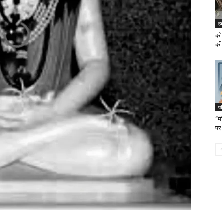
ह
को
की 
पर
“म
पर 