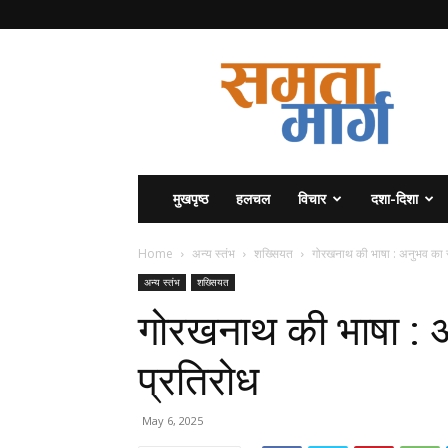
समता
मार्ग
मुखपृष्ठ
हलचल
विचार
दशा-दिशा
Home
अन्य स्तंभ
शख्सियत
गोरखनाथ की भाषा : अनुभव का र
अन्य स्तंभ
शख्सियत
गोरखनाथ की भाषा : अ
प्रतिरोध
May 6, 2025