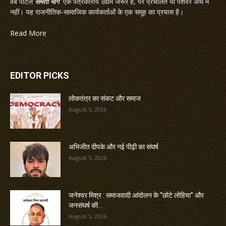
वेब पोर्टल
समता मार्ग
एक पत्रकारीय उद्यम जरूर है, पर प्रचलित या पेशेवर अर्थ में
नहीं। यह राजनीतिक-सामाजिक कार्यकर्ताओं के एक समूह का प्रयास है।
Read More
EDITOR PICKS
लोकतंत्र का संकट और समाज
August 5, 2026
अभिजीत दीपके और नई पीढ़ी का संघर्ष
August 5, 2026
जनेश्वर मिश्र : समाजवादी आंदोलन के “छोटे लोहिया” और
जनसंघर्ष की...
August 5, 2026