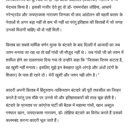
भेदभाव किया है। इसकी नजीर देते हुए वो डॉ॰ राममनोहर लोहिया, आचार्य
नरेन्‍द्रदेव और जयप्रकाश नारायण जिनका भी कद आंदोलन की पहली कतार के
नेताओं से अगर बड़ा नहीं तो कम भी नहीं था परंतु इतिहास की किताबों में जो जगह
उनको मिलनी चाहिए थी वो नहीं मिली।
किताब का सबसे मार्मिक वर्णन मुल्‍क के बंटवारे के बाद दिल्‍ली में आजादी का जब
जश्‍न मनाया जा रहा था तो वहाँ गांधी जी मौज़ूद नहीं थे। जब गांधी जी को जश्‍न में
शामिल होने का दावतनामा दिया गया तो उन्‍होंने कहा कि “जिसका जिस्‍म कटता है,
वह खुशी नहीं मनाता। इसलिए मुझे इन बेसहारा लूले-लंगड़े और अंधों (दंगों के
शिकार) के पास ही रहने दो। मेरी खुशी और जश्‍न यही लोग है।”
कादरी अपनी किताब में हिंदुस्‍तान-पाकिस्‍तान बंटवारे की पूरी तफसील का जिक्र
करते है परंतु उस मौके पर उनसे भी और इतिहासकारों की तरह चूक होती है।
बंटवारे के प्रस्‍ताव पर कांग्रेस पार्टी की बैठक में महात्‍मा गांधी, खान अब्‍दुल
गफ्फार खान, जयप्रकाश नारायण, डॉ॰ लोहिया बंटवारे का विरोध करते हैं उसको
कलमबंद करना कादरी भूल जाते हैं।