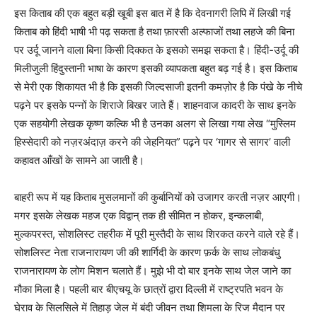
इस किताब की एक बहुत बड़ी खूबी इस बात में है कि देवनागरी लिपि में लिखी गई
किताब को हिंदी भाषी भी पढ़ सकता है तथा फ़ारसी अल्‍फाजों तथा लहजे की बिना
पर उर्दू जानने वाला बिना किसी दिक्‍कत के इसको समझ सकता है। हिंदी-उर्दू की
मिलीजुली हिंदुस्‍तानी भाषा के कारण इसकी व्‍यापकता बहुत बढ़ गई है। इस किताब
से मेरी एक शिकायत भी है कि इसकी जिल्‍दसाजी इतनी कमज़ोर है कि पंखे के नीचे
पढ़ने पर इसके पन्‍नों के शिराजे बिखर जाते हैं। शाहनवाज कादरी के साथ इनके
एक सहयोगी लेखक कृष्‍ण कल्कि भी है उनका अलग से लिखा गया लेख “मुस्लिम
हिस्‍सेदारी को नज़रअंदाज़ करने की जेहनियत” पढ़ने पर ‘गागर से सागर’ वाली
कहावत आँखों के सामने आ जाती है।
बाहरी रूप में यह किताब मुसलमानों की कुर्बानियों को उजागर करती नज़र आएगी।
मगर इसके लेखक महज एक विद्वान् तक ही सीमित न होकर, इन्‍कलाबी,
मुल्‍कपरस्‍त, सोशलिस्‍ट तहरीक में पूरी मुस्‍तैदी के साथ शिरकत करने वाले रहे हैं।
सोशलिस्‍ट नेता राजनारायण जी की शार्गिदी के कारण फ़र्क के साथ लोकबंधु
राजनारायण के लोग मिशन चलाते हैं। मुझे भी दो बार इनके साथ जेल जाने का
मौका मिला है। पहली बार बीएचयू के छात्रों द्वारा दिल्‍ली में राष्‍ट्रपति भवन के
घेराव के सिलसिले में तिहाड़ जेल में बंदी जीवन तथा शिमला के रिज मैदान पर