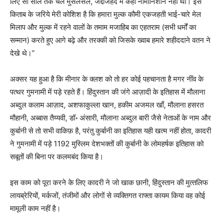
लिए सौ साल तक चले मुसलसल, जद्दोजहद में कहीं नामोनिशान नहीं था। इस
किताब के जरिये मेरी कोशिश है कि हमारा मुल्‍क कौमी एकजहती भाई-चारे मेल
मिलाप और मुल्‍क में रहने वालों के तमाम मजाहिब का एहतराम (सभी धर्मों का
सम्‍मान) करते हुए आगे बढ़े और तरक्‍की को जिसके ख्‍वाब हमारे शहीददाने वतन ने
देखे थे।”
अक्‍सर यह हुआ है कि मीनार के क्‍लश को तो हर कोई पहचानता है मगर नींव के
पत्‍थर गुमनामी में पड़े रहते हैं। हिंदुस्‍तान की जंगे आज़ादी के इतिहास में मौलाना
अब्‍दुल कलाम आज़ाद, अशफाकुल्‍ला खान, हकीम अजमल खाँ, मौलाना हसरत
मौहानी, अब्‍बास तैय्यवी, डॉ॰ अंसारी, मौलाना अब्‍दुल बारी जैसे नेताओं के नाम और
कुर्बानी से तो सभी वाकिफ़ है, परंतु कुर्बानी का इतिहास यही खत्‍म नहीं होता, कादरी
ने गुमनामी में पड़े 1192 मुस्लिम देशभक्‍तों की कुर्बानी के लोमहर्षक इतिहास को
सबूतों की बिना पर कलमबंद किया है।
इस काम को पूरा करने के लिए कादरी ने जो खाक छानी, हिंदुस्‍तान की मुत्‍तलिफ
लायब्रेरियों, मर्कजों, तंजीमों और लोगों से व्‍यक्तिगत राफ्ता कायम किया वह कोई
मामूली काम नहीं है।