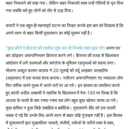
बाहर निकलने को कहा गया। लेकिन बाहर निकलते वक्‍त उन्‍हें गोलियों से भून दिया
गया जबकि बचे हुए लोगों को तोप से उड़ा दिया।
कादरी ने एक बहुत ही महत्त्वपूर्ण घटना का जिक्र करके इस बात को दिखाया है कि
अपने वतन से बाहर किसी मुसलमान का कोई मुकाम नहीं है।
“कुछ लोगों ने हिजरत की तहरीक शुरू कर दी जिसके तहत कुछ लोग
अपना घर
बार छोड़कर अफगानिस्‍तान हिजरत करने लगे। हिजरत की वजह से खिलाफत
आंदोलन में लगे उलमाओं और कांग्रेस के मुस्लिम रहनुमाओं को सदमा लगा।
मौलाना अब्‍दुल कलाम आज़ाद ने 20 जुलाई को उर्दू अख़बार अलहदीस
(अमृतसर) में एक फतवा शाया कराया। नतीजन अफगानिस्‍तान गए ज्‍यादातर लोग
फिर वापिस अपने मुल्‍क में अपने घरों पर आ गये। इन हालात का तशकिरा करते
हुए काजी अदील अब्‍बासी ने तहरीक के खिलाफत में पेज-130 पर लिखा है कि
आज़ाद के फतवे के बाद रफ्ता-रफ्ता सब लोग बहुत कुछ खोकर वापस आ गये।
कुछ हासिल न हुआ सिर्फ़ तबाहियां व बर्बादियां। मुसलमाने-हिंद को एक दायमी
सबक दे गई कि उनके लिए अपने वतन से बाहर कोई गुंजाइश नहीं है। इस किताब
में मुसलमानों द्वारा मुखतलिफ जमातो, तंजीमो, मर्कजो के ज़रिये वक्‍त बे वक्‍त,