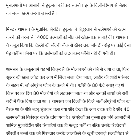
मुसलमानों पर आसानी से हुकूमत नहीं कर सकते। इनके दिलों-दिमाग से जेहाद
का जज्‍बा खत्‍म करना ज़रूरी है।
मिस्‍टर थामसन के मुताबिक ब्रिटिश हुकूमत ने हिंदुस्‍तान से उलेमाओं को खत्‍म
करने की गरज से 14000 उल्माओं को मौत की खोफ़नाक सजाएं दीं। थामसन
ने कबूल किया कि दिल्‍ली की चाँदनी चौक से खैबर तक जी॰ टी॰ रोड़ पर कोई ऐसा
पेड़ नहीं था जिस पर कि उलेमाओं को लटकाकर फाँसी नहीं दी गयी हों।
थामसन के कबूलनामें यह भी जिक्र है कि मौलानाओं को तांबे से दागा जाता, फिर
सूअर की खाल लपेट कर आग में जिंदा जला दिया जाता, लाहौर की शाही मस्जिद
के सहन में, जो अंग्रेज़ फौज के कब्‍जे में थी। फाँसी के 80 फंदे बनाए गए थे।
जिस पर हर दिन 80 मौलवियों को लटकाया जाता था और उनकी लाशों को रावी
नदी में फैंक दिया जाता था । थामसन जब दिल्‍ली के किले जहाँ अँग्रेज़ी फौज का
बैरक था के पीछे बदबू सूंघकर चला गया और देखा कि आग दहक रही है और 40
उलमाओं को निर्वस्‍त्र करके टांगा गया है। अंग्रेजों का गुस्‍सा इस जंगे आज़ादी में
शामिल मुजाहीदीन और सिपाहियों तक ही महदूद नहीं था बल्कि उनके रिश्‍तेदारों
औरतों व बच्‍चों तक को गिरफ्तार करके लालकिले के खूनी दरवाज़े (ब्लडीगेट) से