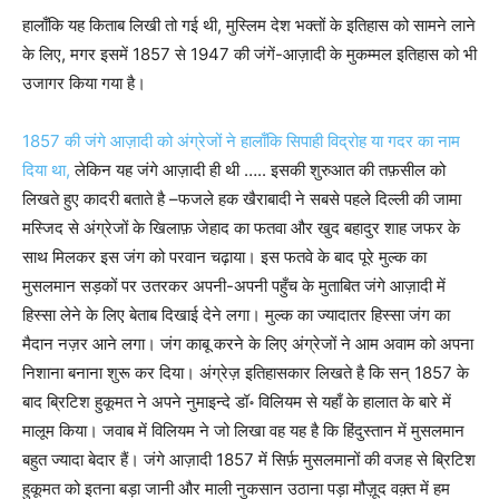
हालाँकि यह किताब लिखी तो गई थी, मुस्लिम देश भक्‍तों के इतिहास को सामने लाने
के लिए, मगर इसमें 1857 से 1947 की जंगें-आज़ादी के मुकम्‍मल इतिहास को भी
उजागर किया गया है।
1857 की जंगे आज़ादी को अंग्रेजों ने हालाँकि सिपाही विद्रोह या गदर का नाम
दिया था,
लेकिन यह जंगे आज़ादी ही थी ….. इसकी शुरुआत की तफ़सील को
लिखते हुए कादरी बताते है –फजले हक खैराबादी ने सबसे पहले दिल्‍ली की जामा
मस्जिद से अंग्रेजों के खिलाफ़ जेहाद का फतवा और खुद बहादुर शाह जफर के
साथ मिलकर इस जंग को परवान चढ़ाया। इस फतवे के बाद पूरे मुल्‍क का
मुसलमान सड़कों पर उतरकर अपनी-अपनी पहुँच के मुताबित जंगे आज़ादी में
हिस्‍सा लेने के लिए बेताब दिखाई देने लगा। मुल्‍क का ज्‍यादातर हिस्‍सा जंग का
मैदान नज़र आने लगा। जंग काबू करने के लिए अंग्रेजों ने आम अवाम को अपना
निशाना बनाना शुरू कर दिया। अंग्रेज़ इतिहासकार लिखते है कि सन् 1857 के
बाद ब्रिटिश हुकूमत ने अपने नुमाइन्‍दे डॉ॰ विलियम से यहाँ के हालात के बारे में
मालूम किया। जवाब में विलियम ने जो लिखा वह यह है कि हिंदुस्‍तान में मुसलमान
बहुत ज्‍यादा बेदार हैं। जंगे आज़ादी 1857 में सिर्फ़ मुसलमानों की वजह से ब्रिटिश
हुकूमत को इतना बड़ा जानी और माली नुकसान उठाना पड़ा मौज़ूद वक्‍़त में हम