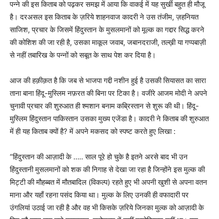
पन्‍ने की इस किताब को पढ़कर समझ में आया कि वाकई में यह सुर्खी बहुत ही मौजू
है। दरअसल इस किताब के ज़रिये शाहनवाज कादरी ने उस तंजीम, ज़हनियत
साजिश, प्रचार के जिसमें हिंदुस्‍तान के मुसलमानों को मूल्‍क का गद्दार सिद्ध करने
की कोशिश की जा रही है, उसका माकूल जवाब, जबानदराजी, तल्‍ख़ी या गप्‍पबाज़ी
से नहीं तबारिख के पन्‍नों को सबूत के साथ पेश कर दिया है।
आज की हक़ीक़त है कि जब से भाजपा गद्दी नशीन हुई है उसकी सियासत का सारा
ताना बाना हिंदू-मुस्लिम नफ़रत की बिना पर टिका है। वजीरे आजम मोदी ने अपने
चुनावी प्रचार की शुरुआत ही श्‍मशान बनाम कब्रिस्‍तान से शुरू की थी। हिंदू-
मुस्लिम हिंदुस्‍तान पाकिस्‍तान उसका मुख्‍य एजेंडा है। कादरी ने किताब की शुरुआत
में ही यह किताब क्‍यों है? में अपने मकसद को स्‍पष्‍ट करते हुए लिखा :
“हिंदुस्‍तान की आज़ादी के ….. साल पूरे हो चुके है इतने अरसे बाद भी उन
हिंदुस्‍तानी मुसलमानों को शक की निगाह से देखा जा रहा है जिन्‍होंने इस मुल्‍क की
मिट्टी की मौहब्बत में मौतबादिल (विकल्‍प) रहते हुए भी अपनी खुशी से अपना वतन
माना और यहाँ रहना पसंद किया था। मुल्‍क के लिए उनकी ही वफादारी पर
उंगलियां उठाई जा रही है और वह भी किसके ज़रिये जिनका मुल्‍क को आज़ादी के