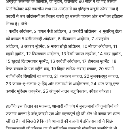
अँग्रेज़ी सल्‍तनत के खिलाफ़, जो मुहीम, जद्दोजहद 90 साल में की गई उसका
सिलेसिलेवार बड़ी तफसील तथा उन आंदोलनों का इतिहास बखूबी उकेरा गया है
कादरी ने उन आंदोलनों का जिक्र करते हुए उसकी पहचान और नामों का इतिहास
लिखा है। जैसे–
1 फकीर आंदोलन, 2 पागल पंथी आंदोलन, 3 करबंदी आंदोलन, 4 मुबारिजू द्दौला
की बगावत 5 वलीउल्‍लाही आंदोलन, 6 नीलबगान आंदोलन, 7 असहयोग
आंदोलन, 8 अहरार मूंवमेंट, 9 भारत छोड़ो आंदोलन, 10 मोपला आंदोलन, 11
वहावी मूवमेंट, 12 खिलाफत आंदोलन, 13 रेश्‍मी रुमाल तहरीक, 14 गदर मूवमेंट,
15 खुदाई खिदमतगार मूवमेंट, 16 स्‍वदेशी आंदोलन, 17 होमरूल मूवमेंट, 18
मेरठ बगावत के एक महीने बाद, 19 बिहार शरीफ-नवादा बगावत, 20 गया में
नजीबों और सिपाहियों का बगावत, 21 चम्‍पारण बगावत, 22 मुजफ्फरपुर बगावत,
23 जमात-ए-उलमा-ए-हिंद और उलमाओं के आंदोलनख, 24 आल जम्‍मू एण्‍ड
कश्‍मीर मुस्लिम काफ्रेंस, 25 अंजुमने-वतन बलुचिस्‍तान, वगैरहा वगैरहा।
हालाँकि इस किताब का मकसद, आज़ादी की जंग में मुसलमानों की कुर्बानियों को
उजागर करना है परंतु कादरी एक ओर महत्त्वपूर्ण मुद्दे की ओर भी पाठक का ध्‍यान
खींचते हैं। वो लिखते है कि जंगे आज़ादी की कहानी में इतिहासकारों ने सिर्फ़
फिरकापरस्‍ती की बुनियाद पर ही नहीं बल्कि ख्‍यालाती (वैचारिक) नज़रिये से भी