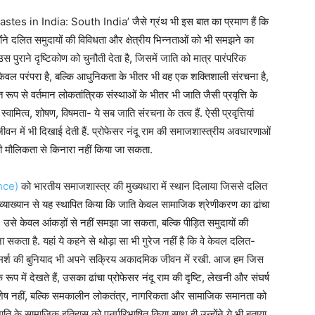
es in India: South India’ जैसे ग्रंथ भी इस बात का प्रमाण हैं कि
ने दलित समुदायों की विविधता और क्षेत्रीय भिन्नताओं को भी समझने का
स पुराने दृष्टिकोण को चुनौती देता है, जिसमें जाति को मात्र पारंपरिक
न केवल परंपरा है, बल्कि आधुनिकता के भीतर भी वह एक शक्तिशाली संरचना है,
प से वर्तमान लोकतांत्रिक संस्थाओं के भीतर भी जाति जैसी प्रवृत्ति के
ामित्व, शोषण, विषमता- ये सब जाति संरचना के तत्व हैं. ऐसी प्रवृत्तियां
ीवन में भी दिखाई देती हैं. प्रोफेसर नंदू राम की समाजशास्त्रीय अवधारणाओं
ी मौलिकता से किनारा नहीं किया जा सकता.
ence)
को भारतीय समाजशास्त्र की मुख्यधारा में स्थान दिलाया जिससे दलित
और व्याख्यान से यह स्थापित किया कि जाति केवल सामाजिक श्रेणीकरण का ढांचा
उसे केवल आंकड़ों से नहीं समझा जा सकता, बल्कि पीड़ित समुदायों की
जा सकता है. यहां ये कहने से थोड़ा सा भी गुरेज नहीं है कि वे केवल दलित-
ने उस विमर्श की बुनियाद भी अपने सक्रिय अकादमिक जीवन में रखी. आज हम जिस
के रूप में देखते हैं, उसका ढांचा प्रोफेसर नंदू राम की दृष्टि, लेखनी और संघर्ष
आ अवशेष नहीं, बल्कि समकालीन लोकतंत्र, नागरिकता और सामाजिक समानता को
ाति के सामाजिक इतिहास को पुनर्परिभाषित किया साथ ही उन्होंने ये भी बताया