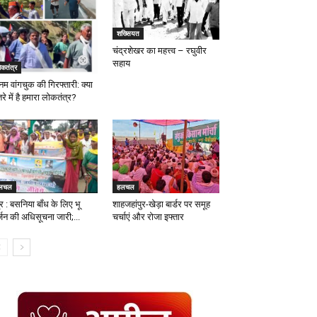
शख्सियत
चंद्रशेखर का महत्त्व – रघुवीर
सहाय
कतंत्र
नम वांगचुक की गिरफ्तारी: क्या
े में है हमारा लोकतंत्र?
लचल
हलचल
र : बसनिया बॉंध के लिए भू
शाहजहांपुर-खेड़ा बार्डर पर समूह
्जन की अधिसूचना जारी;...
चर्चाएं और रोजा इफ्तार