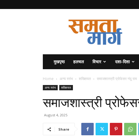
समता
मार्ग
मुखपृष्ठ
हलचल
विचार
दशा-दिशा
Home
अन्य स्तंभ
शख्सियत
समाजशास्त्री प्रोफेसर नंदू राम
अन्य स्तंभ
शख्सियत
समाजशास्त्री प्रोफेसर
August 4, 2025
Share