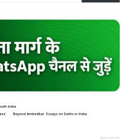
outh India
ass'
Beyond Ambedkar: Essays on Dalits in India
Next article