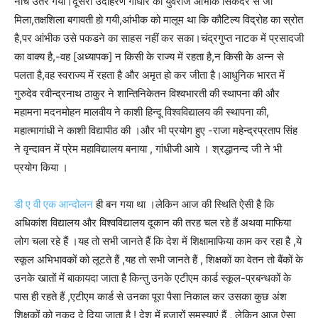
नीचे उतर गया।दूसरा उदाहरण गांधार का युवराज आंभीक सिकंदर से जा
मिला,तक्षशिला बगावती हो गयी,आंभीक को मालूम था कि कौटिल्य विद्रोह का स्रोत
है,पर आंभीक उसे पकडने का साहस नहीं कर सका।चंद्रगुप्त नाटक में प्रसादजी
का वाक्य है,-वह [अध्यापक] न किसी के राज्य में रहता है,न किसी के अन्न से
पलता है,वह स्वराज्य में रहता है और अमृत हो कर जीता है।आधुनिक भारत में
गुरुदेव रवीन्द्रनाथ ठाकुर ने शान्तिनिकेतन विश्वभारती की स्थापना की और
महामना मदनमोहन मालवीय ने काशी हिन्दू विश्वविद्यालय की स्थापना की,
महात्मागांधी ने काशी विद्यापीठ की ।और भी प्रयोग हुए -राजा महेन्द्रप्रताप सिंह
ने वृन्दावन में प्रेम महाविद्यालय बनाया , गांधीजी आये । श्रद्धानन्द जी ने भी
प्रयोग किया ।
डी ए वी एक आन्दोलन
ही बन गया था ।लेकिन आज की स्थिति ऐसी है कि
अधिकांश विद्यालय और विश्वविद्यालय दूकान की तरह चल रहे हैं अथवा माफिया
लोग चला रहे हैं ।यह तो सभी जानते हैं कि देश में शिक्षामाफिया काम कर रहा है ,ये
स्कूल अभिभावकों को लूटते हैं ,यह तो सभी जानते हैं , शिक्षकों का वेतन तो बैंकों के
उनके खातों में बाकायदा जाता है किन्तु उनके एटीएम कार्ड स्कूल-प्रबन्धकों के
पास ही रहते हैं ,एटीएम कार्ड से उनका पूरा पैसा निकाल कर उसका कुछ अंश
शिक्षकों को नकद दे दिया जाता है ! देश में हजारों समस्याएं हैं , लेकिन आज ऐसा