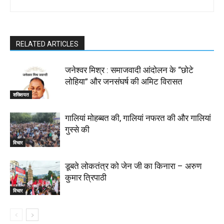
RELATED ARTICLES
जनेश्वर मिश्र : समाजवादी आंदोलन के “छोटे
लोहिया” और जनसंघर्ष की अमिट विरासत
शख्सियत
गालियां मोहब्बत की, गालियां नफरत की और गालियां
गुस्से की
विचार
डूबते लोकतंत्र को जेन जी का किनारा – अरुण
कुमार त्रिपाठी
विचार